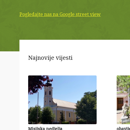
Pogledajte nas na Google street view
Najnovije vijesti
Misijska nedjelja
obavij