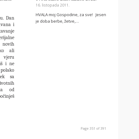
16. listopada 2011.
HVALA moj Gospodine, za sve! Jesen
nu. Dan
je doba berbe, žetve,…
avana i
tavanje
erijalne
e novih
ko ali
 vjeru
iš i ne
 polako
jek sa
votnih
 da od
očinješ
Page 351 of 391