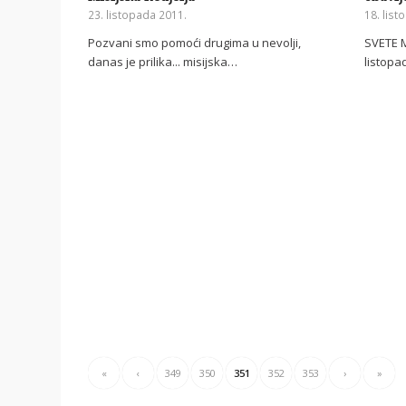
23. listopada 2011.
18. list
Pozvani smo pomoći drugima u nevolji,
SVETE M
danas je prilika... misijska…
listopa
«
‹
349
350
351
352
353
›
»