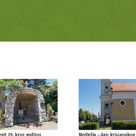
esti 29. kroz godinu
Nedjelja – dan kršćanskog