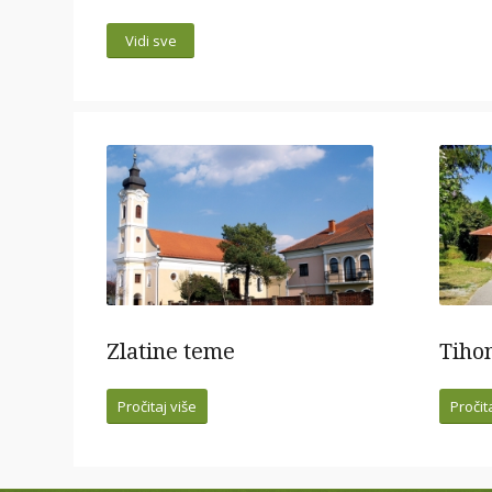
Vidi sve
Zlatine teme
Tiho
Pročitaj više
Pročit