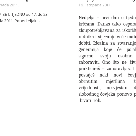
opada 2011.
16. listopada 2011.
ISE U TJEDNU od 17. do 23.
Nedjelja – prvi dan u tjed
da 2011. Ponedjeljak…
kršćana. Danas tako ospor
zloupotrebljavana za iskoriš
radnika i stjecanje veće mat
dobiti. Idealna za stvaranj
generacija koje će pola
sigurno svoju osobnu
zaboraviti. Ono što ne živ
prakticiraš – zaboravljaš. I
postaješ neki novi čov
obrnutim mjerilima ži
vrijednosti, nesvjestan
slobodnog čovjeka ponovo p
bivati rob.