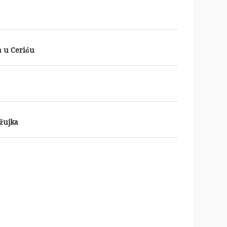
 u Ceriću
ožujka