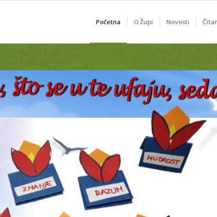
Početna
O Župi
Novosti
Čita