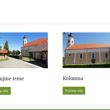
Kolumna
nijine teme
Pročitaj više
aj više