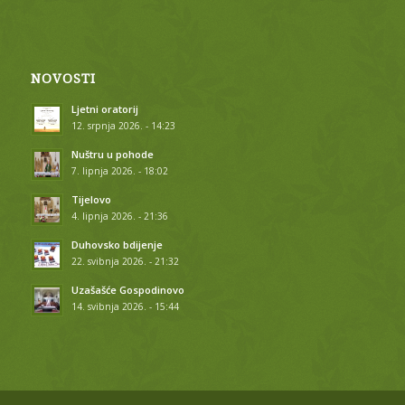
NOVOSTI
Ljetni oratorij
12. srpnja 2026. - 14:23
Nuštru u pohode
7. lipnja 2026. - 18:02
Tijelovo
4. lipnja 2026. - 21:36
Duhovsko bdijenje
22. svibnja 2026. - 21:32
Uzašašće Gospodinovo
14. svibnja 2026. - 15:44