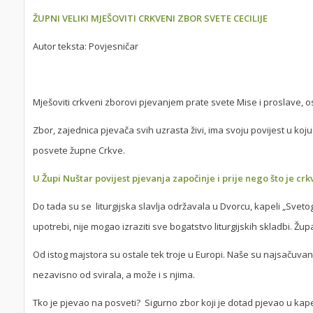
ŽUPNI VELIKI MJEŠOVITI CRKVENI ZBOR SVETE CECILIJE
Autor teksta: Povjesničar
Mješoviti crkveni zborovi pjevanjem prate svete Mise i proslave, o
Zbor, zajednica pjevača svih uzrasta živi, ima svoju povijest u koju
posvete župne Crkve.
U Župi Nuštar povijest pjevanja započinje i prije nego što je c
Do tada su se liturgijska slavlja održavala u Dvorcu, kapeli „Sveto
upotrebi, nije mogao izraziti sve bogatstvo liturgijskih skladbi. Žup
Od istog majstora su ostale tek troje u Europi. Naše su najsačuvani
nezavisno od svirala, a može i s njima.
Tko je pjevao na posveti? Sigurno zbor koji je dotad pjevao u kape