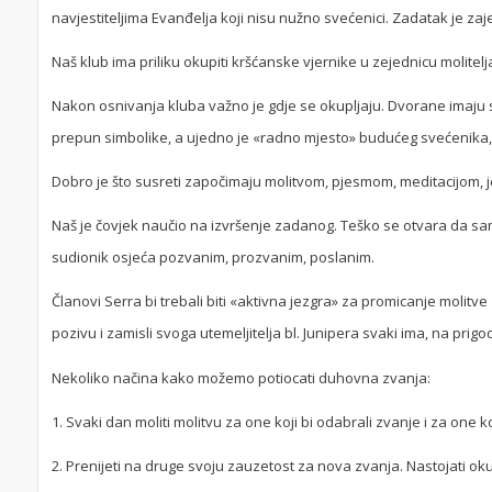
navjestiteljima Evanđelja koji nisu nužno svećenici. Zadatak je zaj
Naš klub ima priliku okupiti kršćanske vjernike u zejednicu molitelj
Nakon osnivanja kluba važno je gdje se okupljaju. Dvorane imaju 
prepun simbolike, a ujedno je «radno mjesto» budućeg svećenika, 
Dobro je što susreti započimaju molitvom, pjesmom, meditacijom, j
Naš je čovjek naučio na izvršenje zadanog. Teško se otvara da sa
sudionik osjeća pozvanim, prozvanim, poslanim.
Članovi Serra bi trebali biti «aktivna jezgra» za promicanje molitve
pozivu i zamisli svoga utemeljitelja bl. Junipera svaki ima, na prigo
Nekoliko načina kako možemo potiocati duhovna zvanja:
1. Svaki dan moliti molitvu za one koji bi odabrali zvanje i za one k
2. Prenijeti na druge svoju zauzetost za nova zvanja. Nastojati okupi