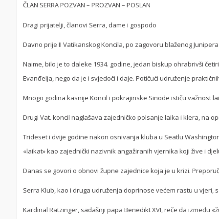
ČLAN SERRA POZVAN – PROZVAN – POSLAN
Dragi prijatelji, članovi Serra, dame i gospodo
Davno prije II Vatikanskog Koncila, po zagovoru blaženog Junipera 
Naime, bilo je to daleke 1934. godine, jedan biskup ohrabrivši četi
Evanđelja, nego da je i svjedoči i daje. Potičući udruženje praktičnih
Mnogo godina kasnije Koncil i pokrajinske Sinode ističu važnost la
Drugi Vat. koncil naglašava zajedničko polsanje laika i klera, na op
Trideset i dvije godine nakon osnivanja kluba u Seatlu Washington
«laikat» kao zajednički nazivnik angažiranih vjernika koji žive i dje
Danas se govori o obnovi župne zajednice koja je u krizi. Preporuču
Serra Klub, kao i druga udruženja doprinose većem rastu u vjeri, 
Kardinal Ratzinger, sadašnji papa Benedikt XVI, reče da između «ž