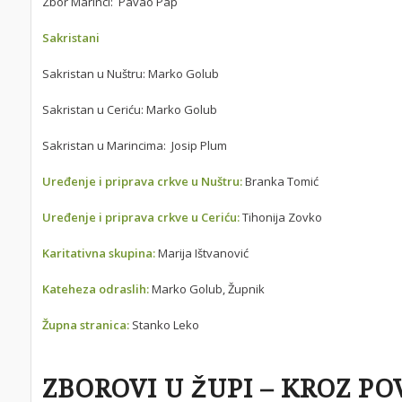
Zbor Marinci: Pavao Pap
Sakristani
Sakristan u Nuštru: Marko Golub
Sakristan u Ceriću: Marko Golub
Sakristan u Marincima: Josip Plum
Uređenje i priprava crkve u Nuštru:
Branka Tomić
Uređenje i priprava crkve u Ceriću:
Tihonija Zovko
Karitativna skupina:
Marija Ištvanović
Kateheza odraslih:
Marko Golub, Župnik
Župna stranica:
Stanko Leko
ZBOROVI U ŽUPI – KROZ PO