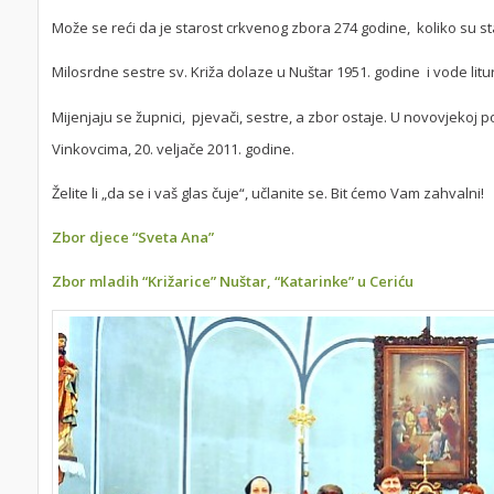
Može se reći da je starost crkvenog zbora 274 godine, koliko su st
Milosrdne sestre sv. Križa dolaze u Nuštar 1951. godine i vode lit
Mijenjaju se župnici, pjevači, sestre, a zbor ostaje. U novovjekoj p
Vinkovcima, 20. veljače 2011. godine.
Želite li „da se i vaš glas čuje“, učlanite se. Bit ćemo Vam zahvalni!
Zbor djece “Sveta Ana”
Zbor mladih “Križarice” Nuštar, “Katarinke” u Ceriću