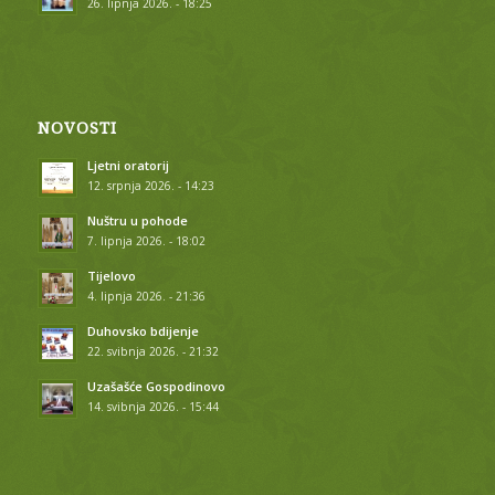
26. lipnja 2026. - 18:25
NOVOSTI
Ljetni oratorij
12. srpnja 2026. - 14:23
Nuštru u pohode
7. lipnja 2026. - 18:02
Tijelovo
4. lipnja 2026. - 21:36
Duhovsko bdijenje
22. svibnja 2026. - 21:32
Uzašašće Gospodinovo
14. svibnja 2026. - 15:44