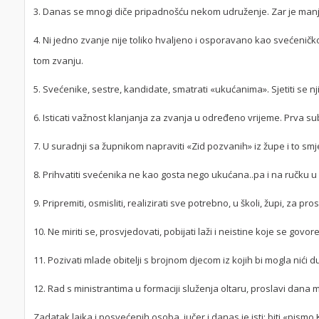
3. Danas se mnogi diče pripadnošću nekom udruženje. Zar je manje
4. Ni jedno zvanje nije toliko hvaljeno i osporavano kao svećeničko.
tom zvanju.
5. Svećenike, sestre, kandidate, smatrati «ukućanima». Sjetiti se nj
6. Isticati važnost klanjanja za zvanja u određeno vrijeme. Prva su
7. U suradnji sa župnikom napraviti «Zid pozvanih» iz župe i to smje
8. Prihvatiti svećenika ne kao gosta nego ukućana..pa i na ručku 
9. Pripremiti, osmisliti, realizirati sve potrebno, u školi, župi, za p
10. Ne miriti se, prosvjedovati, pobijati laži i neistine koje se govor
11. Pozivati mlade obitelji s brojnom djecom iz kojih bi mogla nići
12. Rad s ministrantima u formaciji služenja oltaru, proslavi dana m
Zadatak laika i posvećenih osoba, jučer i danas je isti: biti «pismo Kris