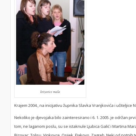
krizarice mala
Krajem 2004., na inicijativu župnika Slavka Vranjkovića i učiteljic
Nekoliko je djevojaka bilo zainteresirano i 6. 1. 2005. je održan pr
tom, ne laganom poslu, su se istaknule Ljubica Galić i Martina Mar
Bizovac, Tolisu, Vinkovce, Osijek, Đakovo, Zagreb. Neki od notnih 