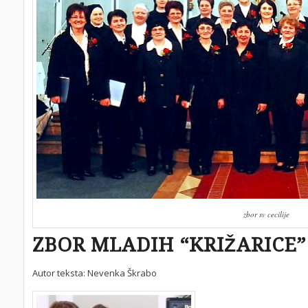
zbor sv cecilije
ZBOR MLADIH “KRIŽARICE”
Autor teksta: Nevenka Škrabo