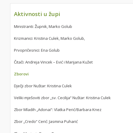
Aktivnosti u župi
Ministranti: Župnik, Marko Golub
Krizmanici: Kristina Culek, Marko Golub,
Prvopričesnici: Ena Golub
Čitači: Andreja Vincek – Ević i Marijana Kužet
Zborovi
Dječji zbor Nuštar: Kristina Culek
Veliki mješoviti zbor „sv. Cecilija“ Nuštar: Kristina Culek
Zbor Mladih „Adonai“: Vlatka Perić/Barbara Knez
Zbor „Credo“ Cerić: Jasmina Puharić