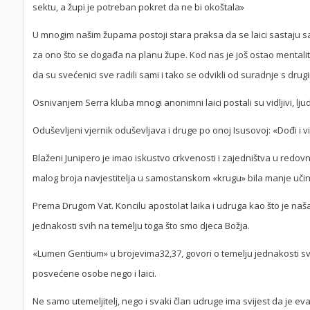
sektu, a župi je potreban pokret da ne bi okoštala»
U mnogim našim župama postoji stara praksa da se laici sastaju sam
za ono što se događa na planu župe. Kod nas je još ostao mentalit
da su svećenici sve radili sami i tako se odvikli od suradnje s dru
Osnivanjem Serra kluba mnogi anonimni laici postali su vidljivi, lju
Oduševljeni vjernik oduševljava i druge po onoj Isusovoj: «Dođi i vid
Blaženi Junipero je imao iskustvo crkvenosti i zajedništva u redov
malog broja navjestitelja u samostanskom «krugu» bila manje učin
Prema Drugom Vat. Koncilu apostolat laika i udruga kao što je naš
jednakosti svih na temelju toga što smo djeca Božja.
«Lumen Gentium» u brojevima32,37, govori o temelju jednakosti svi
posvećene osobe nego i laici.
Ne samo utemeljitelj, nego i svaki član udruge ima svijest da je eva