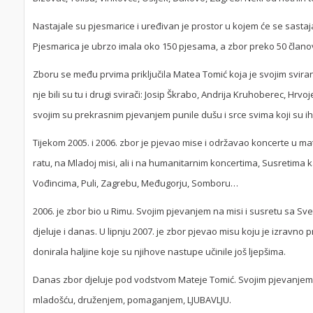
Nastajale su pjesmarice i uređivan je prostor u kojem će se sastajati
Pjesmarica je ubrzo imala oko 150 pjesama, a zbor preko 50 člano
Zboru se među prvima priključila Matea Tomić koja je svojim svira
nje bili su tu i drugi svirači: Josip Škrabo, Andrija Kruhoberec, Hr
svojim su prekrasnim pjevanjem punile dušu i srce svima koji su ih 
Tijekom 2005. i 2006. zbor je pjevao mise i održavao koncerte u m
ratu, na Mladoj misi, ali i na humanitarnim koncertima, Susretima 
Vođincima, Puli, Zagrebu, Međugorju, Somboru…
2006. je zbor bio u Rimu. Svojim pjevanjem na misi i susretu sa Sve
djeluje i danas. U lipnju 2007. je zbor pjevao misu koju je izravno 
donirala haljine koje su njihove nastupe učinile još ljepšima.
Danas zbor djeluje pod vodstvom Mateje Tomić. Svojim pjevanjem uv
mladošću, druženjem, pomaganjem, LJUBAVLJU.