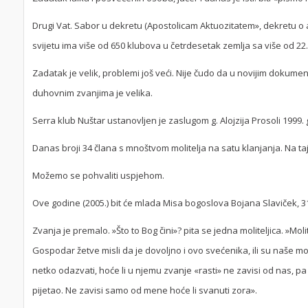
Drugi Vat. Sabor u dekretu (Apostolicam Aktuozitatem», dekretu o apo
svijetu ima više od 650 klubova u četrdesetak zemlja sa više od 22
Zadatak je velik, problemi još veći. Nije čudo da u novijim dokume
duhovnim zvanjima je velika.
Serra klub Nuštar ustanovljen je zaslugom g. Alojzija Prosoli 1999.
Danas broji 34 člana s mnoštvom molitelja na satu klanjanja. Na taj
Možemo se pohvaliti uspjehom.
Ove godine (2005.) bit će mlada Misa bogoslova Bojana Slaviček, 31
Zvanja je premalo. »Što to Bog čini»? pita se jedna moliteljica. »Mo
Gospodar žetve misli da je dovoljno i ovo svećenika, ili su naše m
netko odazvati, hoće li u njemu zvanje «rasti» ne zavisi od nas, pa
pijetao. Ne zavisi samo od mene hoće li svanuti zora».