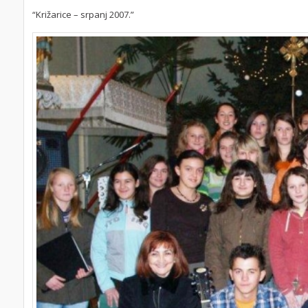
“Križarice – srpanj 2007.”