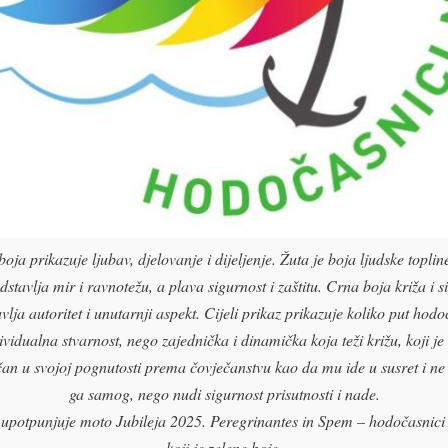
oja prikazuje ljubav, djelovanje i dijeljenje. Žuta je boja ljudske toplin
dstavlja mir i ravnotežu, a plava sigurnost i zaštitu. Crna boja križa i s
vlja autoritet i unutarnji aspekt. Cijeli prikaz prikazuje koliko put hod
dividualna stvarnost, nego zajednička i dinamička koja teži križu, koji je
an u svojoj pognutosti prema čovječanstvu kao da mu ide u susret i ne 
ga samog, nego nudi sigurnost prisutnosti i nade.
 upotpunjuje moto Jubileja 2025. Peregrinantes in Spem – hodočasnici 
koji je zelene boje.