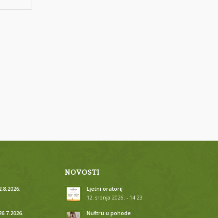
NOVOSTI
.8.2026.
Ljetni oratorij
12. srpnja 2026. - 14:23
26.7.2026.
Nuštru u pohode