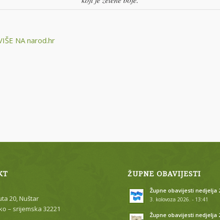
IŠE NA narod.hr
KT
ŽUPNE OBAVIJESTI
Župne obavijesti nedjelja 2
uta 20, Nuštar
3. kolovoza 2026. - 13:41
o – srijemska 32221
Župne obavijesti nedjelja 