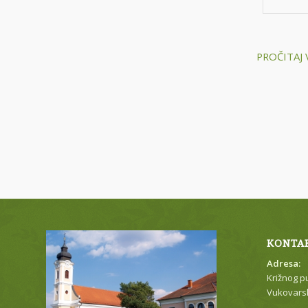
PROČITAJ V
KONTA
Adresa:
Križnog p
Vukovarsk