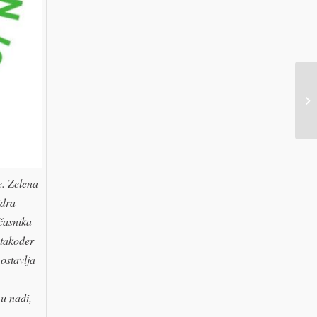
Žu
e. Zelena
idra
očasnika
 također
ostavlja
u nadi,