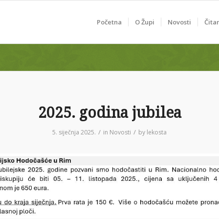
Početna
O Župi
Novosti
Čita
2025. godina jubilea
/
/
5. siječnja 2025.
in
Novosti
by
lekosta