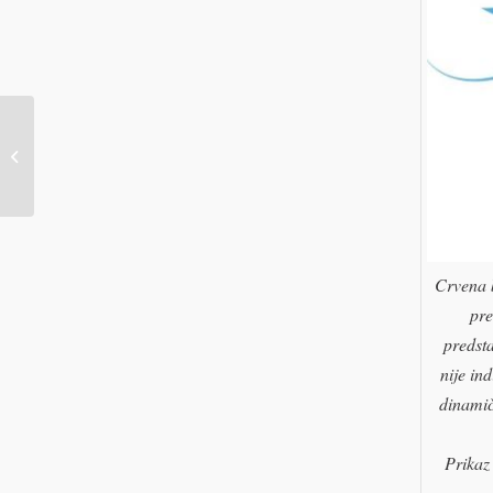
Župne obavijesti 5.1.2025.
Crvena b
pre
predsta
nije in
dinamič
Prikaz