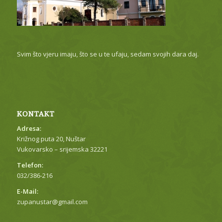
Svim što vjeru imaju, što se u te ufaju, sedam svojih dara daj.
KONTAKT
Adresa:
Križnog puta 20, Nuštar
Vukovarsko – srijemska 32221
Telefon:
032/386-216
E-Mail:
zupanustar@gmail.com