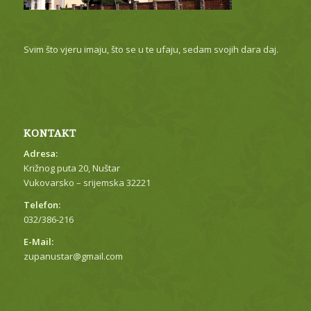
Svim što vjeru imaju, što se u te ufaju, sedam svojih dara daj.
KONTAKT
Adresa:
Križnog puta 20, Nuštar
Vukovarsko – srijemska 32221
Telefon:
032/386-216
E-Mail:
zupanustar@gmail.com