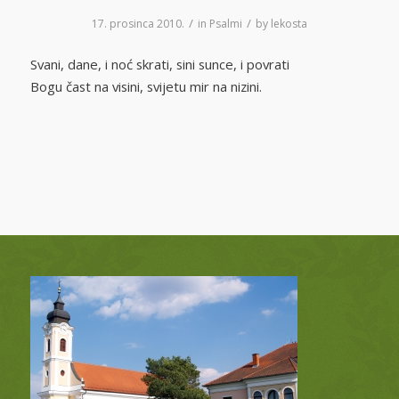
/
/
17. prosinca 2010.
in
Psalmi
by
lekosta
Svani, dane, i noć skrati, sini sunce, i povrati
Bogu čast na visini, svijetu mir na nizini.