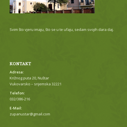
Svim što vjeru imaju, što se u te ufaju, sedam svojih dara daj.
KONTAKT
Adresa:
Križnog puta 20, Nuštar
Vukovarsko – srijemska 32221
Telefon:
032/386-216
E-Mail:
zupanustar@gmail.com