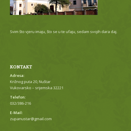
Svim što vjeru imaju, što se u te ufaju, sedam svojih dara daj.
KONTAKT
Adresa:
Križnog puta 20, Nuštar
Vukovarsko – srijemska 32221
Telefon:
032/386-216
E-Mail:
zupanustar@gmail.com