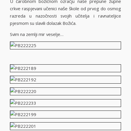
U čarobnom božićnom ozračju naše prepune župne
crkve raspjevani učenici naše škole od prvog do osmog
razreda u nazočnosti svojih učitelja i ravnateljice
pjesmom su slavili dolazak Božića.
Svim na zemlji mir veselje…