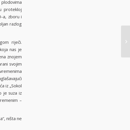
s plodovima
 protekloj
D-a, zboru i
oljan razlog
om riječi.
koja nas je
ljena znojem
hrani svojim
m vremenima
glašavajući
ća iz „Sokol
 je suza iz
evremenim –
a“, ništa ne