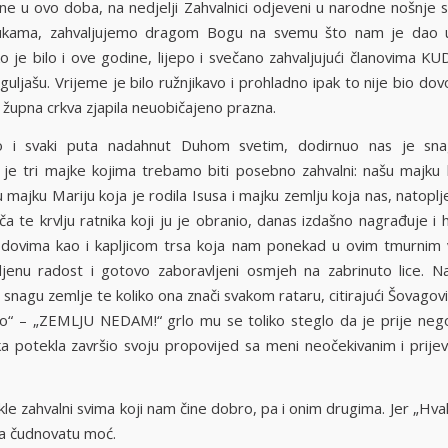
ne u ovo doba, na nedjelji Zahvalnici odjeveni u narodne nošnje 
rukama, zahvaljujemo dragom Bogu na svemu što nam je dao u
o je bilo i ove godine, lijepo i svečano zahvaljujući članovima KU
ljašu. Vrijeme je bilo ružnjikavo i prohladno ipak to nije bio dov
 župna crkva zjapila neuobičajeno prazna.
o i svaki puta nadahnut Duhom svetim, dodirnuo nas je snag
e tri majke kojima trebamo biti posebno zahvalni: našu majku 
u majku Mariju koja je rodila Isusa i majku zemlju koja nas, natop
ača te krvlju ratnika koji ju je obranio, danas izdašno nagrađuje i 
odovima kao i kapljicom trsa koja nam ponekad u ovim tmurni
bljenu radost i gotovo zaboravljeni osmjeh na zabrinuto lice. Na
i snagu zemlje te koliko ona znači svakom rataru, citirajući Šovagovi
lio“ – „ZEMLJU NEDAM!“ grlo mu se toliko steglo da je prije nego
a potekla završio svoju propovijed sa meni neočekivanim i prij
e zahvalni svima koji nam čine dobro, pa i onim drugima. Jer „Hval
ma čudnovatu moć.