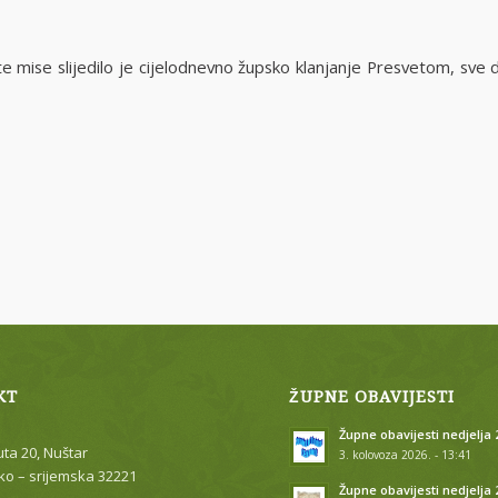
e mise slijedilo je cijelodnevno župsko klanjanje Presvetom, sve 
KT
ŽUPNE OBAVIJESTI
Župne obavijesti nedjelja 2
uta 20, Nuštar
3. kolovoza 2026. - 13:41
o – srijemska 32221
Župne obavijesti nedjelja 