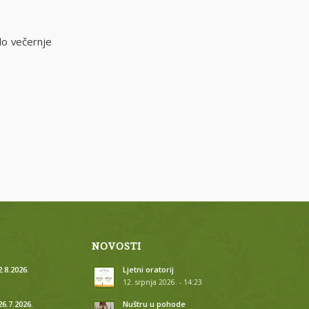
do večernje
NOVOSTI
.8.2026.
Ljetni oratorij
12. srpnja 2026. - 14:23
26.7.2026.
Nuštru u pohode