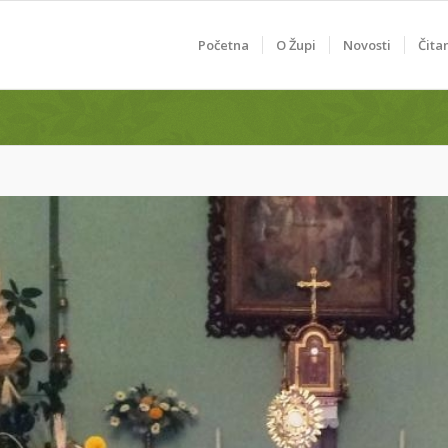
Početna
O Župi
Novosti
Čita