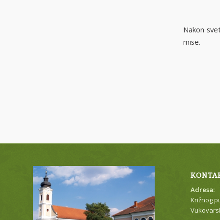
Nakon svet
mise.
KONTA
Adresa:
Križnog p
Vukovarsk