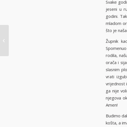
Svake godi
jeseni u 
godini. Tak
mladom orgu
što je naša
obavijesti ned
Župnik ka
29.9.2013.
Spomenuo j
rodila, naš
orača i sij
slasnim pl
vrati izgu
vrijednost 
ga nije vo
njegova ok
Amen!
Budimo dakl
košta, a i