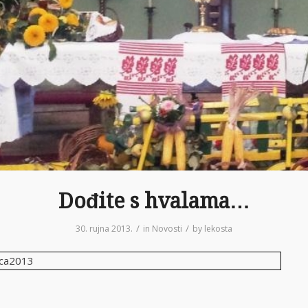
Dođite s hvalama…
/
/
30. rujna 2013.
in
Novosti
by
lekosta