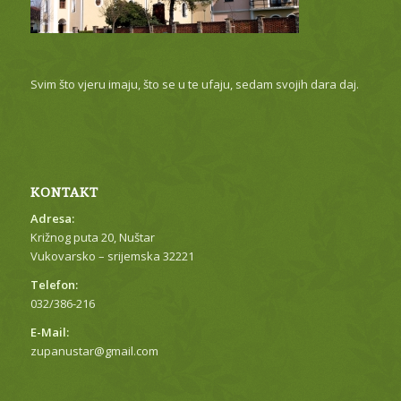
Svim što vjeru imaju, što se u te ufaju, sedam svojih dara daj.
KONTAKT
Adresa:
Križnog puta 20, Nuštar
Vukovarsko – srijemska 32221
Telefon:
032/386-216
E-Mail:
zupanustar@gmail.com