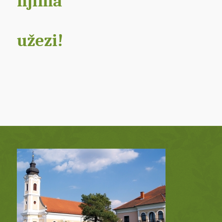
njima
užezi!