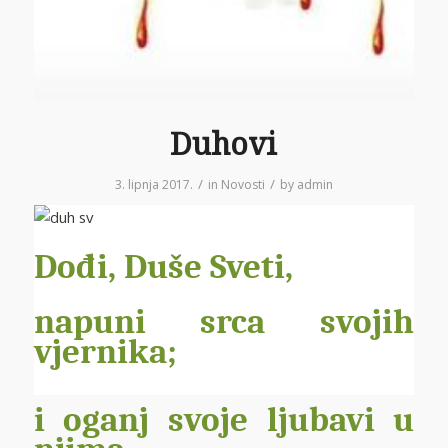
Duhovi
/
/
3. lipnja 2017.
in
Novosti
by
admin
Dođi, Duše Sveti,
napuni srca svojih
vjernika;
i oganj svoje ljubavi u