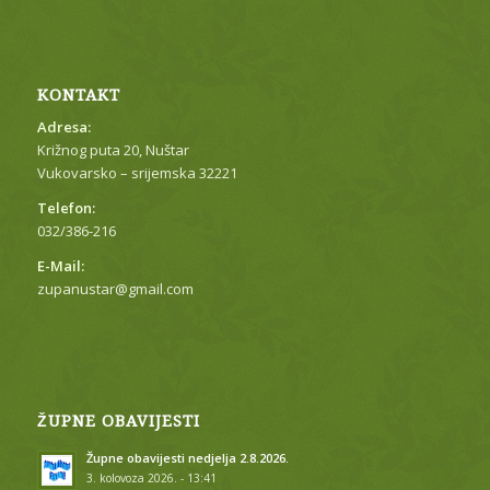
KONTAKT
Adresa:
Križnog puta 20, Nuštar
Vukovarsko – srijemska 32221
Telefon:
032/386-216
E-Mail:
zupanustar@gmail.com
ŽUPNE OBAVIJESTI
Župne obavijesti nedjelja 2.8.2026.
3. kolovoza 2026. - 13:41