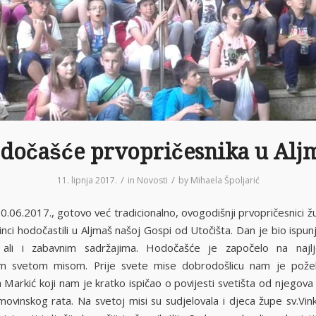
dočašće prvopričesnika u Alj
/
/
11. lipnja 2017.
in
Novosti
by
Mihaela Špoljarić
0.06.2017., gotovo već tradicionalno, ovogodišnji prvopričesnici ž
inci hodočastili u Aljmaš našoj Gospi od Utočišta. Dan je bio ispu
 ali i zabavnim sadržajima. Hodočašće je započelo na najlje
om svetom misom. Prije svete mise dobrodošlicu nam je poželi
a Markić koji nam je kratko ispičao o povijesti svetišta od njegov
ovinskog rata. Na svetoj misi su sudjelovala i djeca župe sv.Vinka