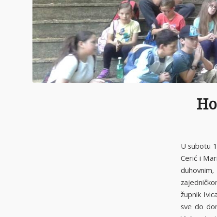
Ho
U subotu 1
Cerić i Mar
duhovnim,
zajedničk
župnik Ivic
sve do dom