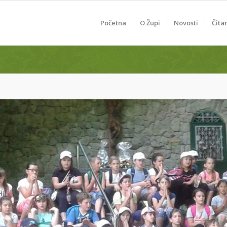
Početna
O Župi
Novosti
Čita