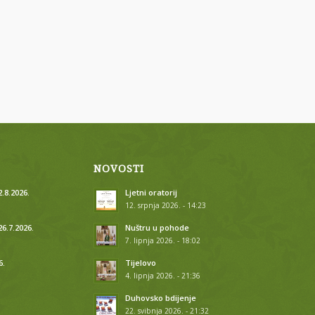
NOVOSTI
.8.2026.
Ljetni oratorij
12. srpnja 2026. - 14:23
26.7.2026.
Nuštru u pohode
7. lipnja 2026. - 18:02
6.
Tijelovo
4. lipnja 2026. - 21:36
.
Duhovsko bdijenje
22. svibnja 2026. - 21:32