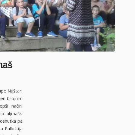
maš
upe Nuštar,
njen brojnim
pši način:
o aljmaški
a osnutka pa
 Pallottija