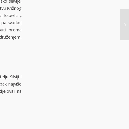
sko slavlje.
tvu Križnog
j kapelici „
kipa svatkoj
putili prema
 druženjem,
lju Silviji i
pak najviše
djelovali na