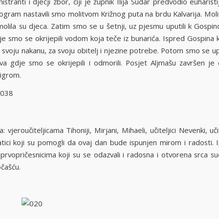
nistranti i dječji zbor, čiji je župnik Ilija Sudar predvodio euharistij
ogram nastavili smo molitvom Križnog puta na brdu Kalvarija. Moli
lila su djeca. Zatim smo se u šetnji, uz pjesmu uputili k Gospino
dje smo se okrijepili vodom koja teče iz bunarića. Ispred Gospina 
 svoju nakanu, za svoju obitelj i njezine potrebe. Potom smo se u
va gdje smo se okrijepili i odmorili. Posjet Aljmašu završen je
igrom.
 vjeroučiteljicama Tihoniji, Mirjani, Mihaeli, učiteljici Nevenki, učite
tici koji su pomogli da ovaj dan bude ispunjen mirom i radosti. I
prvopričesnicima koji su se odazvali i radosna i otvorena srca su
čašću.