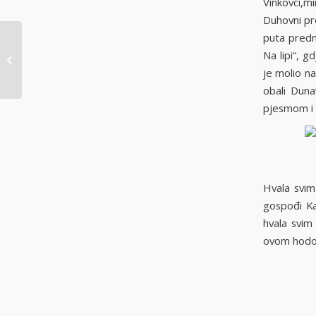
Vinkovci,mi
Duhovni pr
puta predmo
Na lipi“, g
obav. ned. Duhovi
je molio na
obali Duna
pjesmom i 
Hvala svima:
gospođi Ka
hvala svim 
ovom hodo