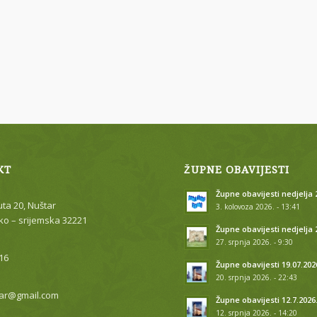
KT
ŽUPNE OBAVIJESTI
Župne obavijesti nedjelja 2
uta 20, Nuštar
3. kolovoza 2026. - 13:41
o – srijemska 32221
Župne obavijesti nedjelja 
27. srpnja 2026. - 9:30
16
Župne obavijesti 19.07.202
20. srpnja 2026. - 22:43
ar@gmail.com
Župne obavijesti 12.7.2026
12. srpnja 2026. - 14:20