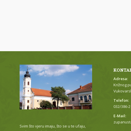
KONTA
Adresa:
Križnog p
Vukovarsk
Telefon:
032/386-2
E-Mail:
zupanust
Svim što vjeru imaju, što se u te ufaju,