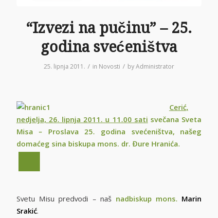
“Izvezi na pučinu” – 25.
godina svećeništva
/
/
25. lipnja 2011.
in
Novosti
by
Administrator
Cerić,
nedjelja, 26. lipnja 2011. u 11.00 sati
svečana Sveta
Misa – Proslava 25. godina svećeništva, našeg
domaćeg sina biskupa mons. dr. Đure Hranića.
Svetu Misu predvodi – naš
nadbiskup mons.
Marin
Srakić
.