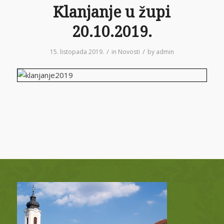
Klanjanje u župi
20.10.2019.
/
/
15. listopada 2019.
in
Novosti
by
admin