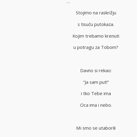
…
Stojimo na raskrižju
s tisuću putokaza.
Kojim trebamo krenuti
u potragu za Tobom?
Davno si rekao:
“Ja sam put!”
i tko Tebe ima
Oca ima i nebo.
Mi smo se utaborili