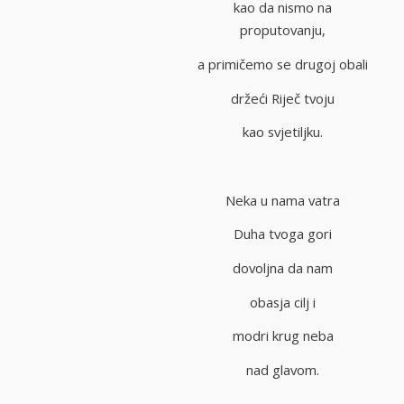
kao da nismo na
proputovanju,
a primičemo se drugoj obali
držeći Riječ tvoju
kao svjetiljku.
Neka u nama vatra
Duha tvoga gori
dovoljna da nam
obasja cilj i
modri krug neba
nad glavom.