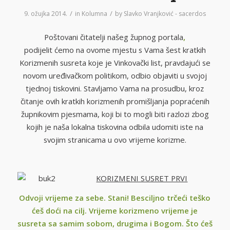
/
/
9. ožujka 2014.
in
Kolumna
by
Slavko Vranjković - sacerdos
Poštovani čitatelji našeg župnog portala
,
podijelit ćemo na ovome mjestu s Vama šest kratkih
Korizmenih susreta koje je Vinkovački list, pravdajući se
novom uređivačkom politikom, odbio objaviti u svojoj
tjednoj tiskovini. Stavljamo Vama na prosudbu, kroz
čitanje ovih kratkih korizmenih promišljanja popraćenih
župnikovim pjesmama, koji bi to mogli biti razlozi zbog
kojih je naša lokalna tiskovina odbila udomiti iste na
svojim stranicama u ovo vrijeme korizme.
KORIZMENI SUSRET PRVI
Odvoji vrijeme za sebe. Stani! Besciljno trčeći teško
ćeš doći na cilj. Vrijeme korizmeno vrijeme je
susreta sa samim sobom, drugima i Bogom. Što ćeš