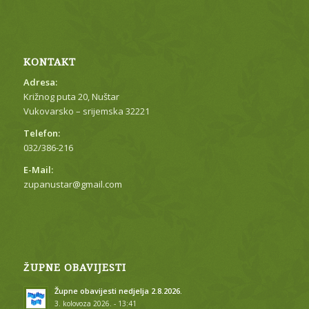
KONTAKT
Adresa:
Križnog puta 20, Nuštar
Vukovarsko – srijemska 32221
Telefon:
032/386-216
E-Mail:
zupanustar@gmail.com
ŽUPNE OBAVIJESTI
Župne obavijesti nedjelja 2.8.2026.
3. kolovoza 2026. - 13:41