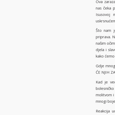
Ova zaraza
nas čeka p
Isusovoj 
uskrsnućem
Što nam je
priprava. N
našim očima
djela i sl
kako ćemo 
Gdje mnog
ĆE NJIH ZA
Kad je već
bolesničk
molitvom i
mnogi boje.
Reakcija u