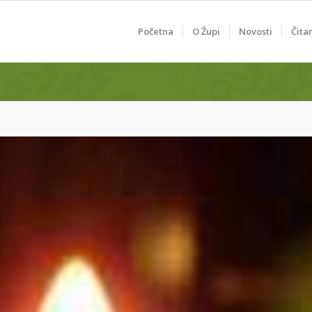
Početna
O Župi
Novosti
Čita