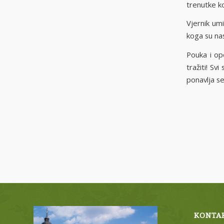
trenutke koj
Vjernik um
koga su nas
Pouka i op
tražiti! S
ponavlja se
KONTA