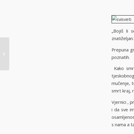
„Bojiš li 
znatiželjan.
Prepuna gr
obav.ned. 25.10.2020.
poznatih.
Kako smrt
tjeskobnog 
mučenje, te
smrt kraj, 
Vjernici , 
i da sve im
osamljenost
s nama a t