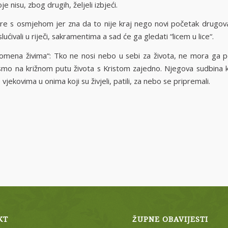
e nisu, zbog drugih, željeli izbjeći.
ire s osmjehom jer zna da to nije kraj nego novi početak drugov
lućivali u riječi, sakramentima a sad će ga gledati “licem u lice“.
omena živima“: Tko ne nosi nebo u sebi za života, ne mora ga po
vi smo na križnom putu života s Kristom zajedno. Njegova sudbina 
 vjekovima u onima koji su živjeli, patili, za nebo se pripremali.
KT
ŽUPNE OBAVIJESTI