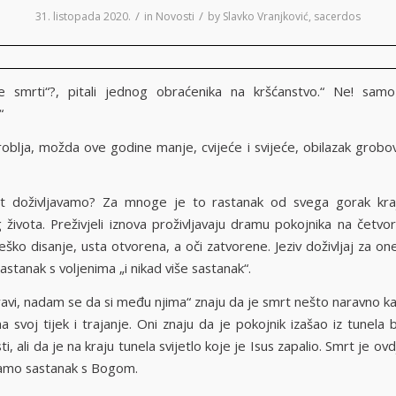
/
/
31. listopada 2020.
in
Novosti
by
Slavko Vranjković, sacerdos
se smrti“?, pitali jednog obraćenika na kršćanstvo.“ Ne! sa
“
oblja, možda ove godine manje, cvijeće i svijeće, obilazak grobova
 doživljavamo? Za mnoge je to rastanak od svega gorak kraj
života. Preživjeli iznova proživljavaju dramu pokojnika na četvor
ško disanje, usta otvorena, a oči zatvorene. Jeziv doživljaj za on
rastanak s voljenima „i nikad više sastanak“.
pravi, nadam se da si među njima“ znaju da je smrt nešto naravno k
a svoj tijek i trajanje. Oni znaju da je pokojnik izašao iz tunela b
i, ali da je na kraju tunela svijetlo koje je Isus zapalio. Smrt je ov
amo sastanak s Bogom.