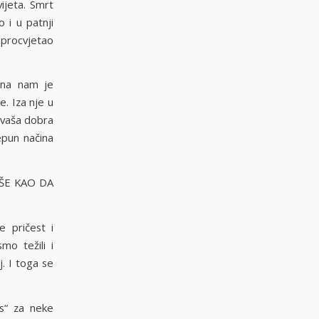
ijeta. Smrt
 i u patnji
procvjetao
ebna nam je
e. Iza nje u
e vaša dobra
epun načina
IŠE KAO DA
e pričest i
o težili i
. I toga se
is“ za neke