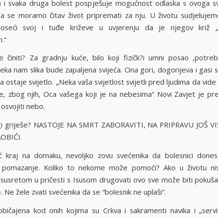
 i svaka druga bolest pospješuje mogućnost odlaska s ovoga sv
a se moramo čitav život pripremati za nju. U životu sudjelujemo
noseći svoj i tuđe križeve u uvjerenju da je njegov križ „
.“
 činiti? Za gradnju kuće, bilo koji fizičk?i umni posao ,potr
eka nam slika bude zapaljena svijeća. Ona gori, dogorijeva i gasi s
 ostaje svijetlo. „Neka vaša svijetlost svijetli pred ljudima da vid
ave, zbog njih, Oca vašega koji je na nebesima“ Novi Zavjet je pr
osvojiti nebo.
i griješe? NASTOJE NA SMRT ZABORAVITI, NA PRIPRAVU JOŠ V
OBIĆI.
 kraj na domaku, nevoljko zovu svećenika da bolesnici dones
o pomazanje. Koliko to nekome može pomoći? Ako u životu nism
 susretom u pričesti s Isusom drugovati ovo sve može biti pokušaj
 Ne žele zvati svećenika da se “bolesnik ne uplaši“.
običajena kod onih kojima su Crkva i sakramenti navika i „serv