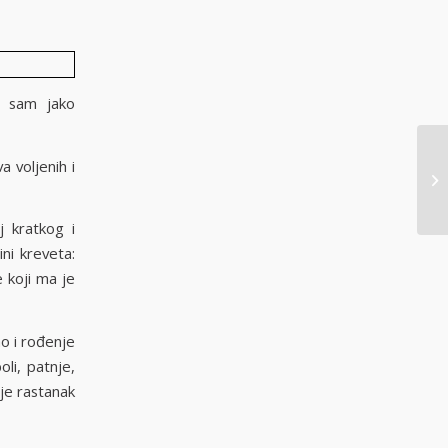
mo sam jako
 voljenih i
 kratkog i
ini kreveta:
e koji ma je
ao i rođenje
oli, patnje,
dje rastanak