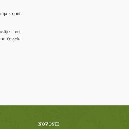
anja s onim
slije smrti
kao čovjeka
NOVOSTI