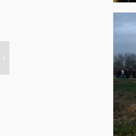
Djeca iz vrtića posjetili
župu