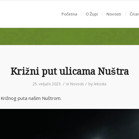
Početna
O Župi
Novosti
Čita
Križni put ulicama Nuštra
/
/
25. veljače 2023.
in
Novosti
by
lekosta
Križnog puta našim Nuštrom.