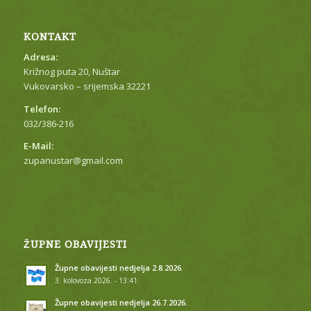
KONTAKT
Adresa:
Križnog puta 20, Nuštar
Vukovarsko – srijemska 32221
Telefon:
032/386-216
E-Mail:
zupanustar@gmail.com
ŽUPNE OBAVIJESTI
Župne obavijesti nedjelja 2.8.2026.
3. kolovoza 2026. - 13:41
Župne obavijesti nedjelja 26.7.2026.