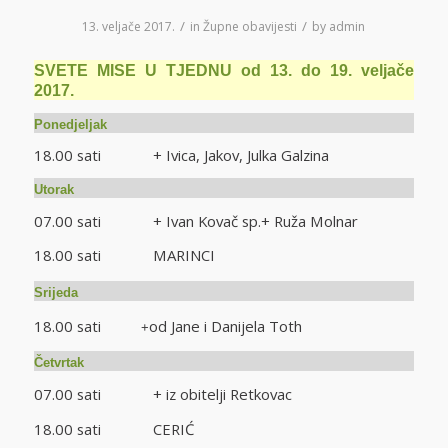
/
/
13. veljače 2017.
in
Župne obavijesti
by
admin
SVETE MISE U TJEDNU od 13. do 19. veljače
2017.
Ponedjeljak
18.00 sati + Ivica, Jakov, Julka Galzina
Utorak
07.00 sati + Ivan Kovač sp.+ Ruža Molnar
18.00 sati MARINCI
Srijeda
18.00 sati
od Jane i Danijela Toth
+
Četvrtak
07.00 sati + iz obitelji Retkovac
18.00 sati CERIĆ