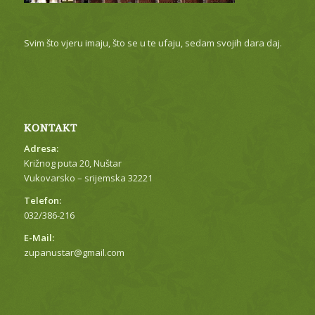
Svim što vjeru imaju, što se u te ufaju, sedam svojih dara daj.
KONTAKT
Adresa:
Križnog puta 20, Nuštar
Vukovarsko – srijemska 32221
Telefon:
032/386-216
E-Mail:
zupanustar@gmail.com