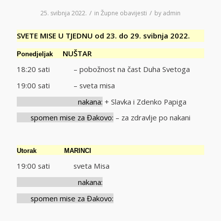
/
/
25. svibnja 2022.
in
Župne obavijesti
by
admin
SVETE MISE U TJEDNU od 23. do 29. svibnja 2022.
NUŠTAR
Ponedjeljak
18:20 sati – pobožnost na čast Duha Svetoga
19:00 sati – sveta misa
nakana:
+ Slavka i Zdenko Papiga
spomen mise za Đakovo:
– za zdravlje po nakani
Utorak MARINCI
19:00 sati sveta Misa
nakana:
spomen mise za Đakovo: