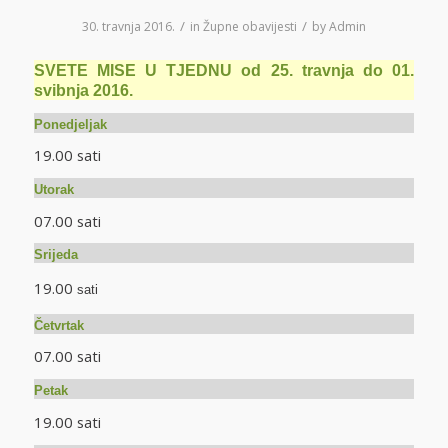
/
/
30. travnja 2016.
in
Župne obavijesti
by
Admin
SVETE MISE U TJEDNU od 25. travnja do 01.
svibnja 2016.
Ponedjeljak
19.00 sati
Utorak
07.00 sati
Srijeda
19.00
sati
Četvrtak
07.00 sati
Petak
19.00 sati