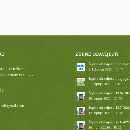
KT
ŽUPNE OBAVIJESTI
Župne obavijesti nedjelja 2
uta 20, Nuštar
3. kolovoza 2026. - 13:41
o – srijemska 32221
Župne obavijesti nedjelja 
27. srpnja 2026. - 9:30
16
Župne obavijesti 19.07.202
20. srpnja 2026. - 22:43
ar@gmail.com
Župne obavijesti 12.7.2026
12. srpnja 2026. - 14:20
Župne obavijesti 21.6.2026
26. lipnja 2026. - 18:25