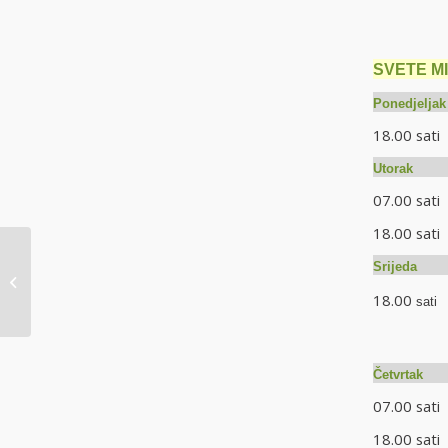
SVETE MIS
Ponedjelj
18.00 sat
Utor
07.00 sa
18.00 s
Srijeda 
Svijećnica – prikazanje
Gospodinovo u hramu
18.00
sati
OBRE
Četvrt
07.00 sat
18.00 s