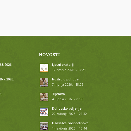
NOVOSTI
.8.2026.
Ljetni oratorij
12. srpnja 2026. - 14:23
26.7.2026.
Nuštru u pohode
7. lipnja 2026. - 18:02
6.
Tijelovo
4. lipnja 2026. - 21:36
.
Duhovsko bdijenje
22. svibnja 2026. - 21:32
.
Uzašašće Gospodinovo
14. svibnja 2026. - 15:44