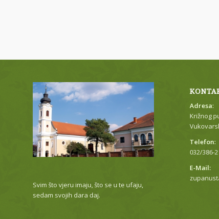
KONTA
Adresa:
Križnog p
Vukovarsk
Telefon:
032/386-2
E-Mail:
zupanust
Svim što vjeru imaju, što se u te ufaju,
sedam svojih dara daj.