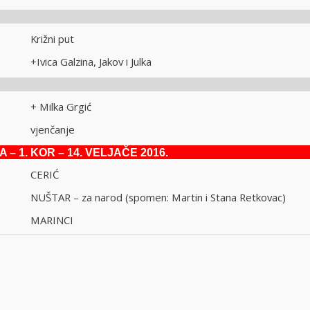
k
ti Križni put
 +Ivica Galzina, Jakov i Julka
ta
ti + Milka Grgić
ti vjenčanje
 – 1. KOR – 14. VELJAČE 2016.
ati CERIĆ
i NUŠTAR – za narod (spomen: Martin i Stana Retkovac)
ati MARINCI