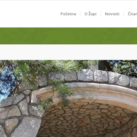
Početna
O Župi
Novosti
Čita