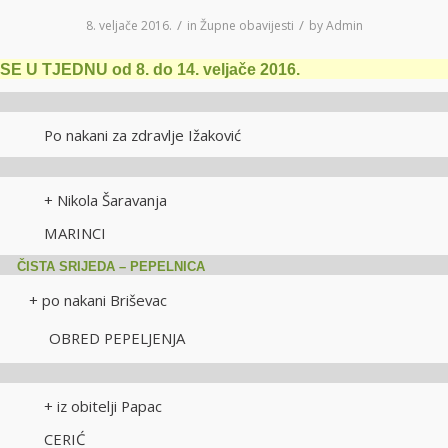
/
/
8. veljače 2016.
in
Župne obavijesti
by
Admin
E U TJEDNU od 8. do 14. veljače 2016.
ak
i Po nakani za zdravlje Ižaković
ak
ti + Nikola Šaravanja
ati MARINCI
ČISTA SRIJEDA – PEPELNICA
+ po nakani Briševac
D PEPELJENJA
ak
i + iz obitelji Papac
ati CERIĆ