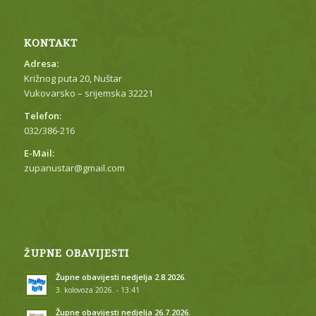
KONTAKT
Adresa:
Križnog puta 20, Nuštar
Vukovarsko – srijemska 32221
Telefon:
032/386-216
E-Mail:
zupanustar@gmail.com
ŽUPNE OBAVIJESTI
Župne obavijesti nedjelja 2.8.2026.
3. kolovoza 2026. - 13:41
Župne obavijesti nedjelja 26.7.2026.