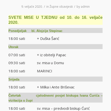
/
/
9. veljače 2020.
in
Župne obavijesti
by
admin
SVETE MISE U TJEDNU od 10. do 16. veljače
2020.
Ponedjeljak bl. Alojzije Stepinac
18:00 sati + Duška Šarić
Utorak
07:00 sati + iz obitelji Papac
09:30 sati sv. misa u Domu
18:00 sati MARINCI
Srijeda
18:00 sati + Milka i Ante Briševac
Četvrtak cjelodnevni posjet biskupa Ivana Ćurića –
vizitacija u župi
18:00 sati sv. misa – predvodi biskup Ćurić