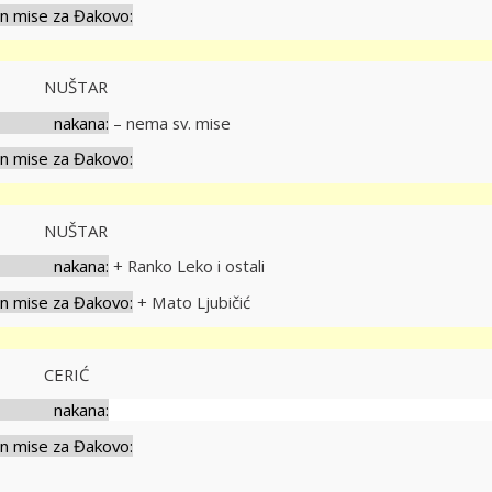
ise za Đakovo:
ak
ati NUŠTAR
ana:
– nema sv. mise
ise za Đakovo:
tak
 sati NUŠTAR
ana:
+ Ranko Leko i ostali
ise za Đakovo:
+ Mato Ljubičić
a
ati CERIĆ
ana:
ise za Đakovo: