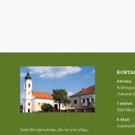
KONTA
Adresa:
Križnog p
Vukovarsk
Telefon:
032/386-2
E-Mail:
zupanust
Svim što vjeru imaju, što se u te ufaju,