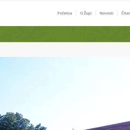
Početna
O Župi
Novosti
Čita