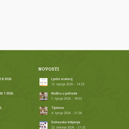
NOVOSTI
.8.2026.
Ljetni oratorij
12. srpnja 2026. - 14:23
26.7.2026.
Nuštru u pohode
7. lipnja 2026. - 18:02
6.
Tijelovo
4. lipnja 2026. - 21:36
.
Duhovsko bdijenje
22. svibnja 2026. - 21:32