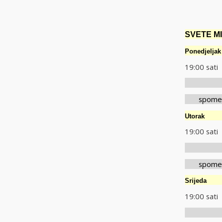
SVETE MIS
Ponedjelj
19:00 s
nak
spomen m
Utor
19:00 s
nak
spomen m
Srijeda
19:00 s
nak