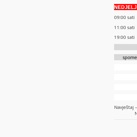
NEDJEL
09:00 s
11:00 
19:00 s
nak
spomen m
+ Vin
+ Stip
+ Rado
+ M
Navještaj 
NUŠ