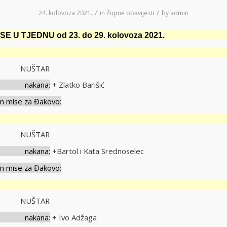
/
/
24. kolovoza 2021.
in
Župne obavijesti
by
admin
E U TJEDNU od 23. do 29. kolovoza 2021.
ak
ati NUŠTAR
ana:
+ Zlatko Barišić
ise za Đakovo:
ak
ati NUŠTAR
ana:
+Bartol i Kata Srednoselec
ise za Đakovo:
ati NUŠTAR
ana:
+ Ivo Adžaga