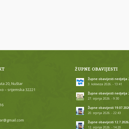
KT
ŽUPNE OBAVIJESTI
Župne obavijesti nedjelja 2
uta 20, Nuštar
3. kolovoza 2026. - 13:41
o – srijemska 32221
Župne obavijesti nedjelja 
27. srpnja 2026. - 9:30
16
Župne obavijesti 19.07.202
20. srpnja 2026. - 22:43
ar@gmail.com
Župne obavijesti 12.7.2026
12. srpnja 2026. - 14:20