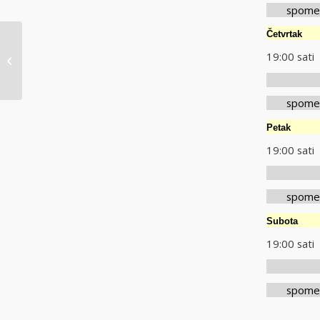
spomen m
Četvrt
19:00 s
obav. ned.15.8.2021.
nak
spomen m
Pe
19:00
nak
spomen m
Subot
19:00 s
nak
spomen m