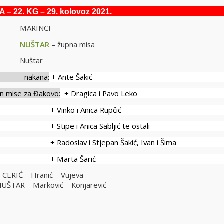
JA
– 22. KG – 29. kolovoz 2021.
ati MARINCI
sati
NUŠTAR
– župna misa
ati Nuštar
ana:
+ Ante Šakić
ise za Đakovo:
+ Dragica i Pavo Leko
ko i Anica Rupčić
e i Anica Sabljić te ostali
slav i Stjepan Šakić, Ivan i Šima
arta Šarić
– CERIĆ – Hranić – Vujeva
TAR – Marković – Konjarević