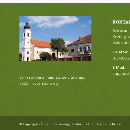
KONTA
Adresa:
Križnog p
Vukovarsk
Telefon:
032/386-2
E-Mail:
zupanust
Svim što vjeru imaju, što se u te ufaju,
sedam svojih dara daj.
© Copyright -
Župa Duha Svetoga Nuštar
-
Enfold Theme by Kriesi