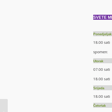
SVETE MIS
Ponedjeljak
18.00 sat
spomen: +
Utorak
07.00 sat
18.00 s
Srijeda
18.00 sa
Četvrtak
SVETI JOSIP- čovjek