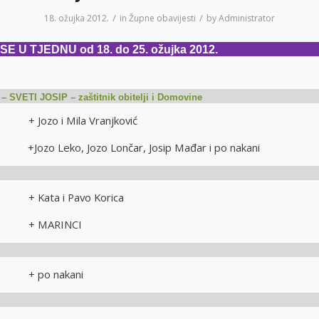
/
/
18. ožujka 2012.
in
Župne obavijesti
by
Administrator
E U TJEDNU od 18. do 25. ožujka 2012.
 – SVETI JOSIP – zaštitnik obitelji i Domovine
i + Jozo i Mila Vranjković
Jozo Leko, Jozo Lončar, Josip Mađar i po nakani
i + Kata i Pavo Korica
ati + MARINCI
ti + po nakani