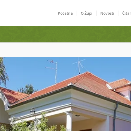
Početna
O Župi
Novosti
Čita