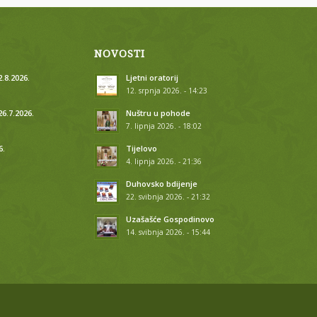
NOVOSTI
.8.2026.
Ljetni oratorij
12. srpnja 2026. - 14:23
26.7.2026.
Nuštru u pohode
7. lipnja 2026. - 18:02
6.
Tijelovo
4. lipnja 2026. - 21:36
.
Duhovsko bdijenje
22. svibnja 2026. - 21:32
.
Uzašašće Gospodinovo
14. svibnja 2026. - 15:44