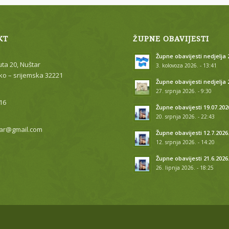
KT
ŽUPNE OBAVIJESTI
Župne obavijesti nedjelja 2
uta 20, Nuštar
3. kolovoza 2026. - 13:41
o – srijemska 32221
Župne obavijesti nedjelja 
27. srpnja 2026. - 9:30
16
Župne obavijesti 19.07.202
20. srpnja 2026. - 22:43
ar@gmail.com
Župne obavijesti 12.7.2026
12. srpnja 2026. - 14:20
Župne obavijesti 21.6.2026
26. lipnja 2026. - 18:25