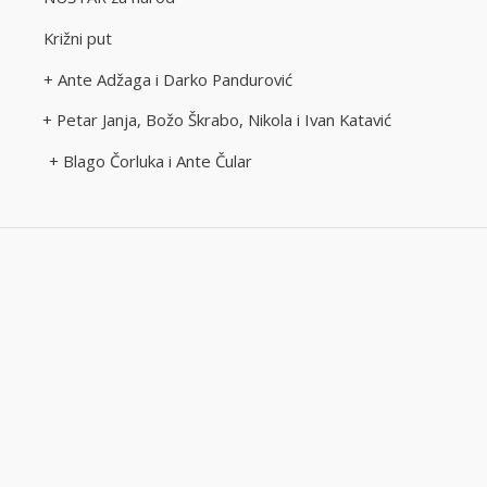
ti Križni put
i + Ante Adžaga i Darko Pandurović
 Petar Janja, Božo Škrabo, Nikola i Ivan Katavić
o Čorluka i Ante Čular