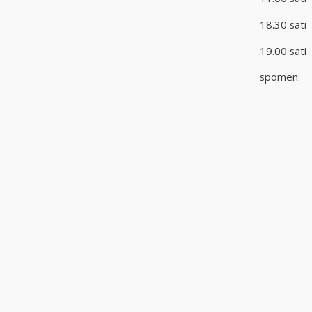
18.30 sa
19.00 sat
spomen: +
+ Blag