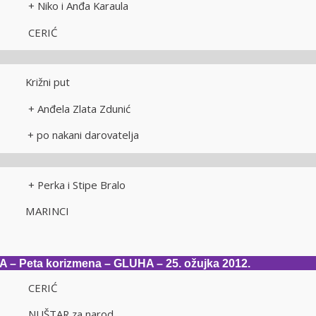
i + Niko i Anđa Karaula
ati CERIĆ
k
i Križni put
i + Anđela Zlata Zdunić
+ po nakani darovatelja
i + Perka i Stipe Bralo
ati MARINCI
– Peta korizmena – GLUHA – 25. ožujka 2012.
ati CERIĆ
ti NUŠTAR za narod