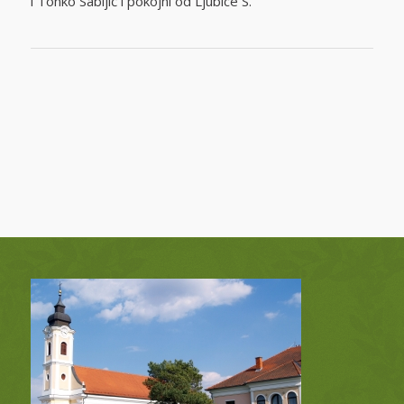
i Tonko Sabljić i pokojni od Ljubice S.