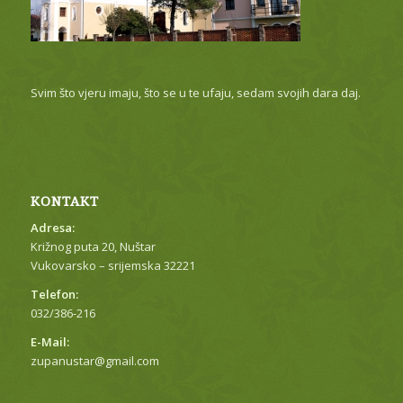
Svim što vjeru imaju, što se u te ufaju, sedam svojih dara daj.
KONTAKT
Adresa:
Križnog puta 20, Nuštar
Vukovarsko – srijemska 32221
Telefon:
032/386-216
E-Mail:
zupanustar@gmail.com