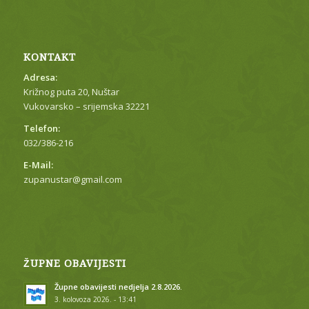
KONTAKT
Adresa:
Križnog puta 20, Nuštar
Vukovarsko – srijemska 32221
Telefon:
032/386-216
E-Mail:
zupanustar@gmail.com
ŽUPNE OBAVIJESTI
Župne obavijesti nedjelja 2.8.2026.
3. kolovoza 2026. - 13:41