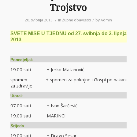
Trojstvo
/
/
26. svibnja 2013.
in
Župne obavijesti
by
Admin
SVETE MISE U TJEDNU od 27. svibnja do 3. lipnja
2013.
Ponedjeljak
19.00 sati + Jerko Matanović
spomen + spomen za pokojne i Gospi po nakani
za zdravlje
Utorak
07.00 sati + Ivan Šarčević
19.00 sati MARINCI
Srijeda
19.00 sati + Drago Sesar