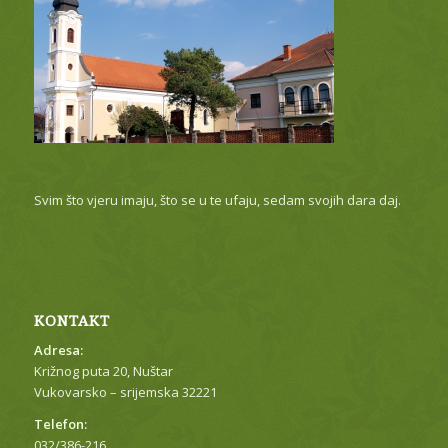
Svim što vjeru imaju, što se u te ufaju, sedam svojih dara daj.
KONTAKT
Adresa:
Križnog puta 20, Nuštar
Vukovarsko – srijemska 32221
Telefon:
032/386-216