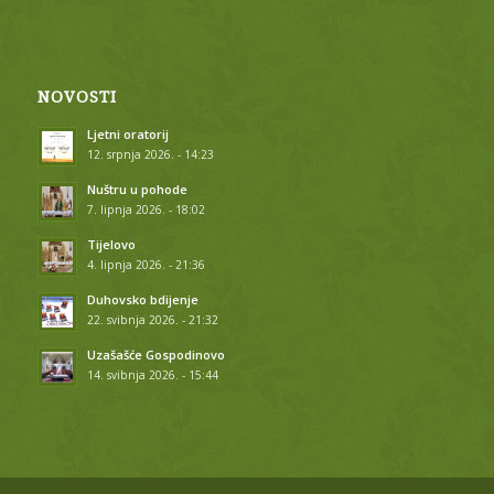
NOVOSTI
Ljetni oratorij
12. srpnja 2026. - 14:23
Nuštru u pohode
7. lipnja 2026. - 18:02
Tijelovo
4. lipnja 2026. - 21:36
Duhovsko bdijenje
22. svibnja 2026. - 21:32
Uzašašće Gospodinovo
14. svibnja 2026. - 15:44