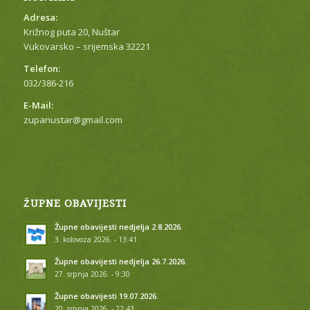
Adresa:
Križnog puta 20, Nuštar
Vukovarsko – srijemska 32221
Telefon:
032/386-216
E-Mail:
zupanustar@gmail.com
ŽUPNE OBAVIJESTI
Župne obavijesti nedjelja 2.8.2026.
3. kolovoza 2026. - 13:41
Župne obavijesti nedjelja 26.7.2026.
27. srpnja 2026. - 9:30
Župne obavijesti 19.07.2026.
20. srpnja 2026. - 22:43