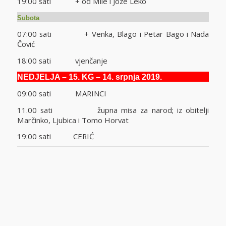
19:00 sati + od Mile i Joze Leko
Subota
07:00 sati + Venka, Blago i Petar Bago i Nada
Čović
18:00 sati vjenčanje
NEDJELJA
– 15. KG – 14. srpnja 2019.
09:00 sati MARINCI
11.00 sati župna misa za narod; iz obitelji
Marčinko, Ljubica i Tomo Horvat
19:00 sati CERIĆ