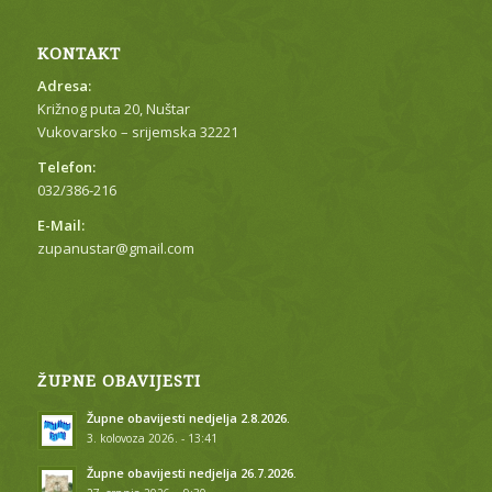
KONTAKT
Adresa:
Križnog puta 20, Nuštar
Vukovarsko – srijemska 32221
Telefon:
032/386-216
E-Mail:
zupanustar@gmail.com
ŽUPNE OBAVIJESTI
Župne obavijesti nedjelja 2.8.2026.
3. kolovoza 2026. - 13:41
Župne obavijesti nedjelja 26.7.2026.