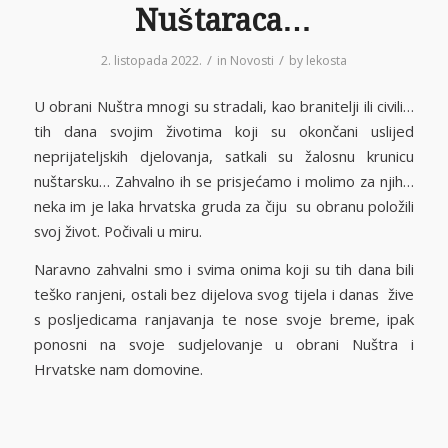
Nuštaraca…
/
/
2. listopada 2022.
in
Novosti
by
lekosta
U obrani Nuštra mnogi su stradali, kao branitelji ili civili…
tih dana svojim životima koji su okončani uslijed
neprijateljskih djelovanja, satkali su žalosnu krunicu
nuštarsku… Zahvalno ih se prisjećamo i molimo za njih…
neka im je laka hrvatska gruda za čiju su obranu položili
svoj život. Počivali u miru.
Naravno zahvalni smo i svima onima koji su tih dana bili
teško ranjeni, ostali bez dijelova svog tijela i danas žive
s posljedicama ranjavanja te nose svoje breme, ipak
ponosni na svoje sudjelovanje u obrani Nuštra i
Hrvatske nam domovine.