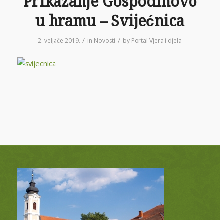
Prikazanje Gospodinovo
u hramu – Svijećnica
/
/
2. veljače 2019.
in
Novosti
by
Portal Vjera i djela