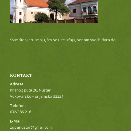
Svim što vjeru imaju, što se u te ufaju, sedam svojih dara daj.
KONTAKT
Adresa:
Križnog puta 20, Nuštar
Vukovarsko – srijemska 32221
Telefon:
032/386-216
E-Mail:
zupanustar@gmail.com