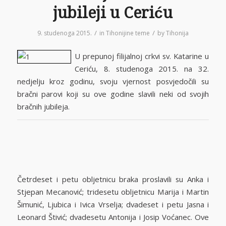
jubileji u Ceriću
/
/
9. studenoga 2015.
in
Tihonijine teme
by
Tihonija
U prepunoj filijalnoj crkvi sv. Katarine u
Ceriću, 8. studenoga 2015. na 32.
nedjelju kroz godinu, svoju vjernost posvjedočili su
bračni parovi koji su ove godine slavili neki od svojih
bračnih jubileja.
Četrdeset i petu obljetnicu braka proslavili su Anka i
Stjepan Mecanović; tridesetu obljetnicu Marija i Martin
Šimunić, Ljubica i Ivica Vrselja; dvadeset i petu Jasna i
Leonard Štivić; dvadesetu Antonija i Josip Voćanec. Ove