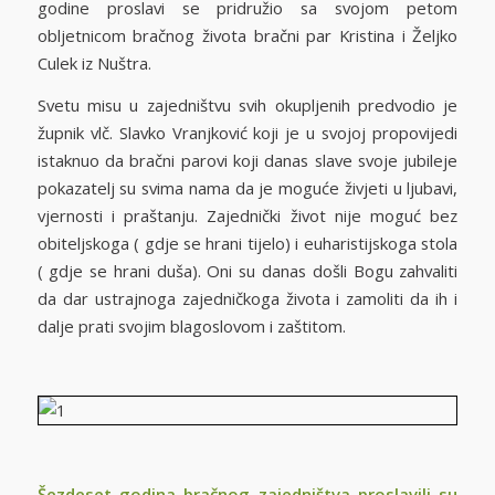
godine proslavi se pridružio sa svojom petom
obljetnicom bračnog života bračni par Kristina i Željko
Culek iz Nuštra.
Svetu misu u zajedništvu svih okupljenih predvodio je
župnik vlč. Slavko Vranjković koji je u svojoj propovijedi
istaknuo da bračni parovi koji danas slave svoje jubileje
pokazatelj su svima nama da je moguće živjeti u ljubavi,
vjernosti i praštanju. Zajednički život nije moguć bez
obiteljskoga ( gdje se hrani tijelo) i euharistijskoga stola
( gdje se hrani duša). Oni su danas došli Bogu zahvaliti
da dar ustrajnoga zajedničkoga života i zamoliti da ih i
dalje prati svojim blagoslovom i zaštitom.
Šezdeset godina bračnog zajedništva proslavili su