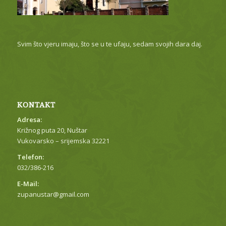
Svim što vjeru imaju, što se u te ufaju, sedam svojih dara daj.
KONTAKT
Adresa:
Križnog puta 20, Nuštar
Vukovarsko – srijemska 32221
Telefon:
032/386-216
E-Mail:
zupanustar@gmail.com