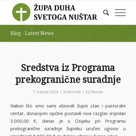
Blog - Latest News
Sredstva iz Programa
prekogranične suradnje
/
/
7. travnja 2024.
in
Novosti
by
lekosta
Nakon što smo sami obnovili župni stan i pastoralni
centar, donacijom općine postavili novi razglas vrijedan
3.000,00 €, danas je u Osijeku pri Programu
prekogranične suradnje župniku uručen ugovor u
vrijednosti 8.000,00 € za daljnju obnovu župne crkve.