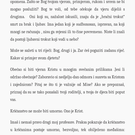
opomena. Zašto se Bog tvojom vjerom, primjerom, rukom i srcem ne bi
mogao poslužiti? Bog te voli, od tebe očekuje da vjeru dijeliš s
drugima. Oni koji su, nažalost iskusili, znaju da je „bračni trokut“
smrt za brak i ljubav. Ima jedan koji je sudbonosan, ispravan, na koji
mnogi ne računaju , nisu ga svjesni ili to čine povremeno. Niste li znali
da postoji ljubavni trokut koji vodi u nebo?
Može se sažeti u tri riječi: Bog, drugi i ja. Zar ćeš pogaziti zadanu riječ.
Kakav si primjer svom djetetu?
Obećao si biti vjeran Kristu u mnogim svečanim prilikama .Jesi li
održao obećanje? Zaboravio si nedjelju-dan odmora i susreta sa Kristom
i zajednicom? Pitaj se što ti je važnije od Mise? Ako se prepoznaš,
priznaj da su se tako ponašali tvoji roditelji, a tvoja će djeca biti poput
vas.
Kršćanstvo ne može biti umorno. Ono je Krist.
Imaš i nemaš pravo dragi moj profesore. Praksa pokazuje da kršćanstvo
u kršćanima postaje umorno, bezvoljno, tek obilježeno međašima: