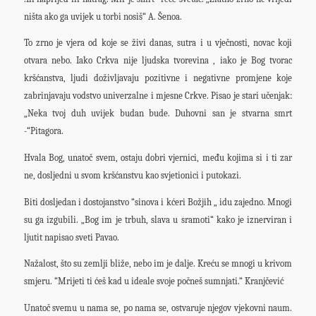
ništa ako ga uvijek u torbi nosiš“ A. Šenoa.
To zrno je vjera od koje se živi danas, sutra i u vječnosti, novac koji
otvara nebo. Iako Crkva nije ljudska tvorevina , iako je Bog tvorac
kršćanstva, ljudi doživljavaju pozitivne i negativne promjene koje
zabrinjavaju vodstvo univerzalne i mjesne Crkve. Pisao je stari učenjak:
„Neka tvoj duh uvijek budan bude. Duhovni san je stvarna smrt
-“Pitagora.
Hvala Bog, unatoč svem, ostaju dobri vjernici, među kojima si i ti zar
ne, dosljedni u svom kršćanstvu kao svjetionici i putokazi.
Biti dosljedan i dostojanstvo “sinova i kćeri Božjih „ idu zajedno. Mnogi
su ga izgubili. „Bog im je trbuh, slava u sramoti“ kako je iznerviran i
ljutit napisao sveti Pavao.
Nažalost, što su zemlji bliže, nebo im je dalje. Kreću se mnogi u krivom
smjeru. “Mrijeti ti ćeš kad u ideale svoje počneš sumnjati.“ Kranjčević
Unatoč svemu u nama se, po nama se, ostvaruje njegov vjekovni naum.