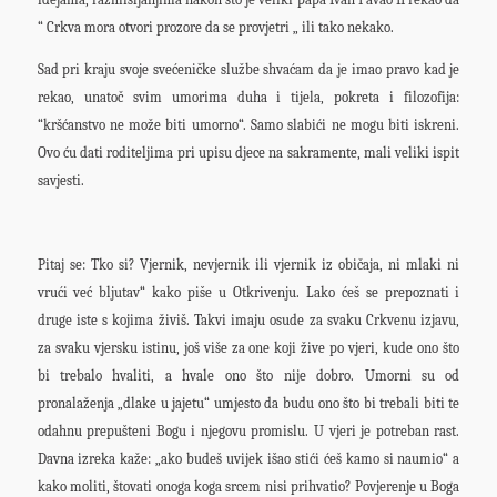
“ Crkva mora otvori prozore da se provjetri „ ili tako nekako.
Sad pri kraju svoje svećeničke službe shvaćam da je imao pravo kad je
rekao, unatoč svim umorima duha i tijela, pokreta i filozofija:
“kršćanstvo ne može biti umorno“. Samo slabići ne mogu biti iskreni.
Ovo ću dati roditeljima pri upisu djece na sakramente, mali veliki ispit
savjesti.
Pitaj se: Tko si? Vjernik, nevjernik ili vjernik iz običaja, ni mlaki ni
vrući već bljutav“ kako piše u Otkrivenju. Lako ćeš se prepoznati i
druge iste s kojima živiš. Takvi imaju osude za svaku Crkvenu izjavu,
za svaku vjersku istinu, još više za one koji žive po vjeri, kude ono što
bi trebalo hvaliti, a hvale ono što nije dobro. Umorni su od
pronalaženja „dlake u jajetu“ umjesto da budu ono što bi trebali biti te
odahnu prepušteni Bogu i njegovu promislu. U vjeri je potreban rast.
Davna izreka kaže: „ako budeš uvijek išao stići ćeš kamo si naumio“ a
kako moliti, štovati onoga koga srcem nisi prihvatio? Povjerenje u Boga