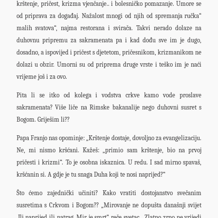
krštenje, pričest, krizma vjenčanje.. i bolesničko pomazanje. Umore se
od priprava za događaj. Nažalost mnogi od njih od spremanja ručka“
malih svatova“, najma restorana i svirača. Takvi nerado dolaze na
duhovnu pripremu za sakramenata pa i kad dođu sve im je dugo,
dosadno, a ispovijed i pričest s djetetom, pričesnikom, krizmanikom ne
dolazi u obzir. Umorni su od priprema druge vrste i teško im je naći
vrijeme još i za ovo.
Pita li se itko od kolega i vodstva crkve kamo vode proslave
sakramenata? Više liče na Rimske bakanalije nego duhovni susret s
Bogom. Griješim li??
Papa Franjo nas opominje: „Krštenje dostaje, dovoljno za evangelizaciju.
Ne, mi nismo kršćani. Kažeš: „primio sam krštenje, bio na prvoj
pričesti i krizmi“. To je osobna iskaznica. U redu. I sad mirno spavaš,
kršćanin si. A gdje je tu snaga Duha koji te nosi naprijed?“
Što ćemo zajednički učiniti? Kako vratiti dostojanstvo svečanim
susretima s Crkvom i Bogom?? „Mirovanje ne dopušta današnji svijet
.Ili naprijed ili natrag. Mir je smrt“ reče svetac. „Zlatno zrno ne vrijedi