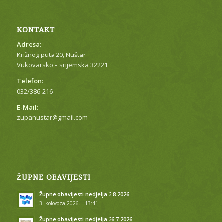
KONTAKT
Adresa:
Križnog puta 20, Nuštar
Vukovarsko – srijemska 32221
Telefon:
032/386-216
E-Mail:
zupanustar@gmail.com
ŽUPNE OBAVIJESTI
Župne obavijesti nedjelja 2.8.2026.
3. kolovoza 2026. - 13:41
Župne obavijesti nedjelja 26.7.2026.