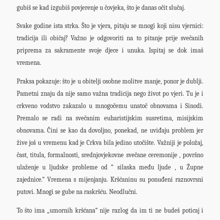
gubiš se kad izgubiš povjerenje u čovjeka, što je danas očit slučaj.
Svake godine ista strka. Što je vjera, pitaju se mnogi koji nisu vjernici:
tradicija ili običaj? Važno je odgovoriti na to pitanje prije svečanih
priprema za sakramente svoje djece i unuka. Ispitaj se dok imaš
vremena.
Praksa pokazuje: što je u obitelji osobne molitve manje, ponor je dublji.
Pametni znaju da nije samo važna tradicija nego život po vjeri. Tu je i
crkveno vodstvo zakazalo u mnogočemu unatoč obnovama i Sinodi.
Premalo se radi na svečanim euharistijskim susretima, misijskim
obnovama. Čini se kao da dovoljno, ponekad, ne uviđaju problem jer
žive još u vremenu kad je Crkva bila jedino utočište. Važniji je položaj,
čast, titula, formalnosti, srednjovjekovne svečane ceremonije , površno
ulaženje u ljudske probleme od “ silaska među ljude , u Župne
zajednice.“ Vremena s mijenjanju. Kršćaninu su ponuđeni raznovrsni
putovi. Mnogi se gube na raskršću. Neodlučni.
To što ima „umornih kršćana“ nije razlog da im ti ne budeš poticaj i