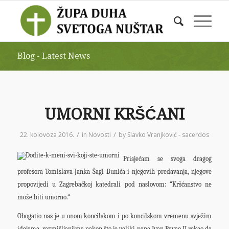
Blog - Latest News
UMORNI KRŠĆANI
/
/
22. kolovoza 2016.
in
Novosti
by
Slavko Vranjković - sacerdos
Prisjećam se svoga dragog
profesora Tomislava-Janka Šagi Bunića i njegovih predavanja, njegove
propovijedi u Zagrebačkoj katedrali pod naslovom: “Kršćanstvo ne
može biti umorno.“
Obogatio nas je u onom koncilskom i po koncilskom vremenu svježim
idejama, razmišljanjima nakon što je veliki papa Ivan Pavao II rekao da