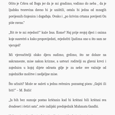
Očito je Crkva od Boga jer da je mi gradimo, vodimo do neba , da je
ljudska tvorevina davno bi je uništili, ostala bi jedna od mnogih
povijesnih činjenica i događaja. Ovako i „po krivim crtama povijesti On
piše ravno.“
„Bit će te mi svjedoci!“ kaže Isus. Kome? Naj prije svojoj djeci i onima
koje susrećeš a kako propovijedati, svjedočiti ljudima ono u što sam ne
vjeruješ?
Mi vjeroučitelji olako djecu sudimo, grdimo, što ne dolaze na
sakramente, mise nakon krizme, a ustvari roditelji su glavni krvci i
zajednica u kojoj dijete odrasta gdje je za neke sve važnije od
zajedničke molitve i nedjeljne mise.
Što učiniti? Može se sažeti u jednu rečenicu poznatog pisca: „Gnjiti ili
biti!“ – M. Božić
„Ja bih bez sumnje postao kršćanin kad bi kršćani bili kršćani sva
dvadeset i četiri sata“, reče indijski predsjednik Mahmata Gandhi.