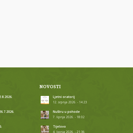
NOVOSTI
.8.2026.
Ljetni oratorij
12. srpnja 2026. - 14:23
26.7.2026.
Nuštru u pohode
7. lipnja 2026. - 18:02
6.
Tijelovo
4. lipnja 2026. - 21:36