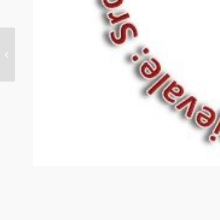
obav. 1. došašća