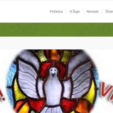
Početna
O Župi
Novosti
Čita