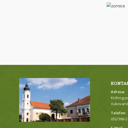
KONTA
Adresa:
Križnog p
Vukovarsk
Telefon:
032/386-2
E-Mail: