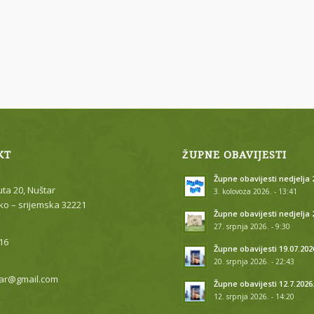
KT
ŽUPNE OBAVIJESTI
Župne obavijesti nedjelja 2
uta 20, Nuštar
3. kolovoza 2026. - 13:41
o – srijemska 32221
Župne obavijesti nedjelja 
27. srpnja 2026. - 9:30
16
Župne obavijesti 19.07.202
20. srpnja 2026. - 22:43
ar@gmail.com
Župne obavijesti 12.7.2026
12. srpnja 2026. - 14:20