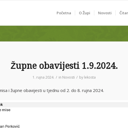
Početna
O Župi
Novosti
Čita
Župne obavijesti 1.9.2024.
/
/
1. rujna 2024.
in
Novosti
by
lekosta
sa i župne obavijesti u tjednu od 2. do 8. rujna 2024.