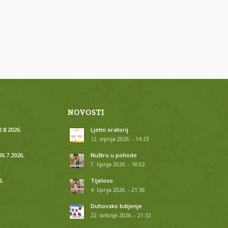
NOVOSTI
.8.2026.
Ljetni oratorij
12. srpnja 2026. - 14:23
26.7.2026.
Nuštru u pohode
7. lipnja 2026. - 18:02
6.
Tijelovo
4. lipnja 2026. - 21:36
.
Duhovsko bdijenje
22. svibnja 2026. - 21:32