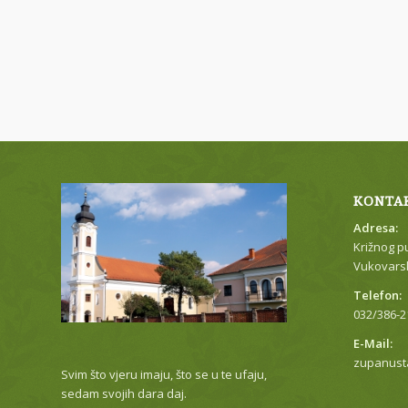
KONTA
Adresa:
Križnog p
Vukovarsk
Telefon:
032/386-2
E-Mail:
zupanust
Svim što vjeru imaju, što se u te ufaju,
sedam svojih dara daj.