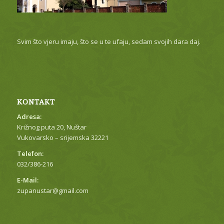
Svim što vjeru imaju, što se u te ufaju, sedam svojih dara daj.
KONTAKT
Adresa:
Križnog puta 20, Nuštar
Vukovarsko – srijemska 32221
Telefon:
032/386-216
E-Mail:
zupanustar@gmail.com