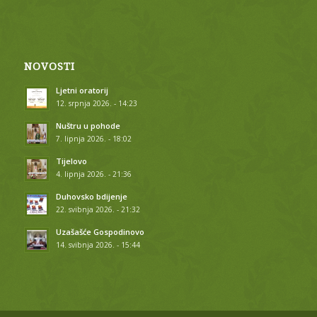
NOVOSTI
Ljetni oratorij
12. srpnja 2026. - 14:23
Nuštru u pohode
7. lipnja 2026. - 18:02
Tijelovo
4. lipnja 2026. - 21:36
Duhovsko bdijenje
22. svibnja 2026. - 21:32
Uzašašće Gospodinovo
14. svibnja 2026. - 15:44