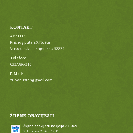
KONTAKT
Adresa:
Križnog puta 20, Nuštar
Vukovarsko – srijemska 32221
Telefon:
032/386-216
E-Mail:
zupanustar@gmail.com
ŽUPNE OBAVIJESTI
Župne obavijesti nedjelja 2.8.2026.
3. kolovoza 2026. - 13:41