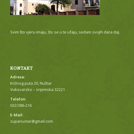
Svim što vjeru imaju, što se u te ufaju, sedam svojih dara daj.
KONTAKT
Adresa:
Križnog puta 20, Nuštar
Vukovarsko – srijemska 32221
Telefon:
032/386-216
E-Mail:
zupanustar@gmail.com