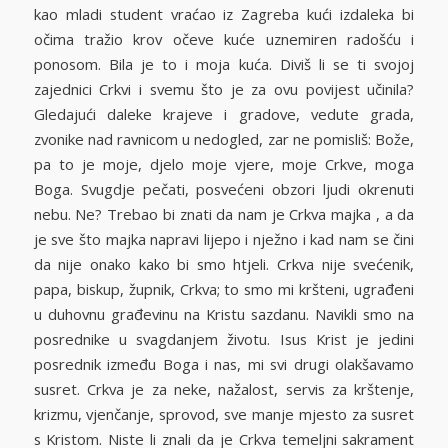
kao mladi student vraćao iz Zagreba kući izdaleka bi
očima tražio krov očeve kuće uznemiren radošću i
ponosom. Bila je to i moja kuća. Diviš li se ti svojoj
zajednici Crkvi i svemu što je za ovu povijest učinila?
Gledajući daleke krajeve i gradove, vedute grada,
zvonike nad ravnicom u nedogled, zar ne pomisliš: Bože,
pa to je moje, djelo moje vjere, moje Crkve, moga
Boga. Svugdje pečati, posvećeni obzori ljudi okrenuti
nebu. Ne? Trebao bi znati da nam je Crkva majka , a da
je sve što majka napravi lijepo i nježno i kad nam se čini
da nije onako kako bi smo htjeli. Crkva nije svećenik,
papa, biskup, župnik, Crkva; to smo mi kršteni, ugrađeni
u duhovnu građevinu na Kristu sazdanu. Navikli smo na
posrednike u svagdanjem životu. Isus Krist je jedini
posrednik između Boga i nas, mi svi drugi olakšavamo
susret. Crkva je za neke, nažalost, servis za krštenje,
krizmu, vjenčanje, sprovod, sve manje mjesto za susret
s Kristom. Niste li znali da je Crkva temeljni sakrament