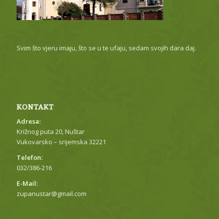
Svim što vjeru imaju, što se u te ufaju, sedam svojih dara daj.
KONTAKT
Adresa:
Križnog puta 20, Nuštar
Vukovarsko – srijemska 32221
Telefon:
032/386-216
E-Mail:
zupanustar@gmail.com