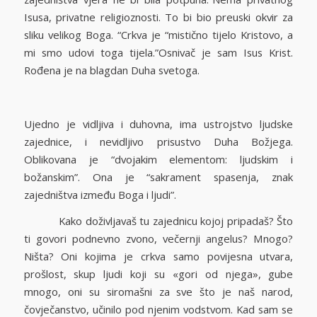
Isusa, privatne religioznosti. To bi bio preuski okvir za
sliku velikog Boga. “Crkva je “mistično tijelo Kristovo, a
mi smo udovi toga tijela.”Osnivač je sam Isus Krist.
Rođena je na blagdan Duha svetoga.
Ujedno je vidljiva i duhovna, ima ustrojstvo ljudske
zajednice, i nevidljivo prisustvo Duha Božjega.
Oblikovana je “dvojakim elementom: ljudskim i
božanskim”. Ona je “sakrament spasenja, znak
zajedništva između Boga i ljudi”.
Kako doživljavaš tu zajednicu kojoj pripadaš? Što
ti govori podnevno zvono, večernji angelus? Mnogo?
Ništa? Oni kojima je crkva samo povijesna utvara,
prošlost, skup ljudi koji su «gori od njega», gube
mnogo, oni su siromašni za sve što je naš narod,
čovječanstvo, učinilo pod njenim vodstvom. Kad sam se