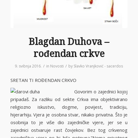
Blagdan Duhova –
rođendan crkve
/
/
9. svibnja 2016.
in
Novosti
by
Slavko Vranjković - sacerdos
SRETAN TI ROĐENDAN CRKVO
Govorim o zajednici kojoj
pripadaš. Za razliku od sekte Crkva ima objektivirano
religiozno iskustvo, dogme, povijest, tradiciju,
hijerarhiju. Vjera je osobna stvar, nikako privatna. Što je
osobnija to je više dio zajedničke vjere, jer se u
zajednici ostvaruje rast čovjekov. Bez tog crkvenog
zajedništva vjera ne bi bila potpuna.”Nema privatnog