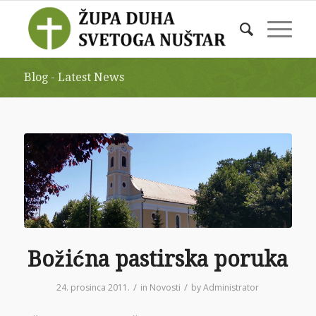
Blog - Latest News
Božićna pastirska poruka
/
/
24. prosinca 2011.
in
Novosti
by
Administrator