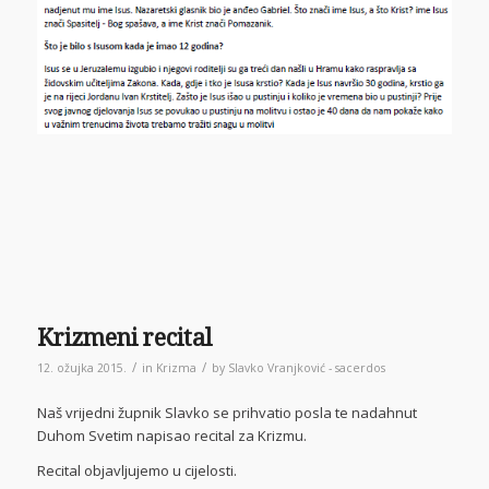
Krizmeni recital
/
/
12. ožujka 2015.
in
Krizma
by
Slavko Vranjković - sacerdos
Naš vrijedni župnik Slavko se prihvatio posla te nadahnut
Duhom Svetim napisao recital za Krizmu.
Recital objavljujemo u cijelosti.