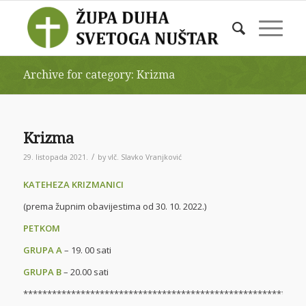
Archive for category: Krizma
Krizma
/
29. listopada 2021.
by
vlč. Slavko Vranjković
KATEHEZA KRIZMANICI
(prema župnim obavijestima od 30. 10. 2022.)
PETKOM
GRUPA A
– 19. 00 sati
GRUPA B
– 20.00 sati
***********************************************************