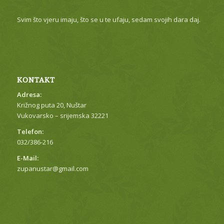
Svim što vjeru imaju, što se u te ufaju, sedam svojih dara daj.
KONTAKT
Adresa:
Križnog puta 20, Nuštar
Vukovarsko – srijemska 32221
Telefon:
032/386-216
E-Mail:
zupanustar@gmail.com