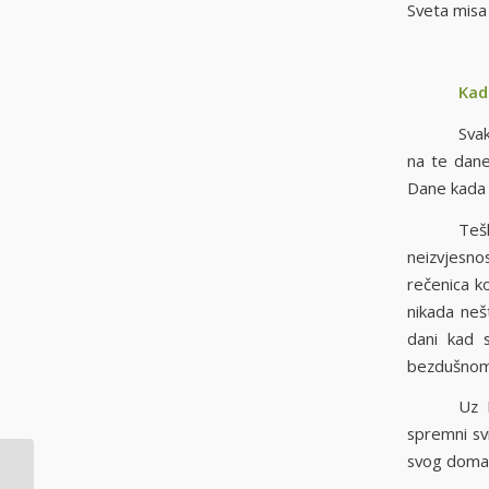
Sveta misa 
Kad
Svak
na te dane
Dane kada je
Teš
neizvjesnos
rečenica ko
nikada nešt
dani kad s
bezdušnom n
Uz 
spremni svi
svog doma,