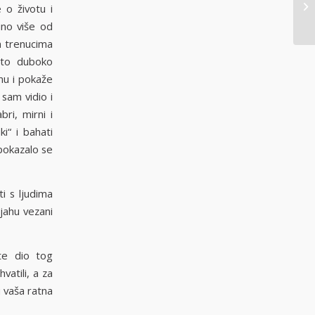
 o životu i
uno više od
im trenucima
ešto duboko
inu i pokaže
 sam vidio i
bri, mirni i
ki“ i bahati
 pokazalo se
i s ljudima
ijahu vezani
ste dio tog
vatili, a za
i vaša ratna