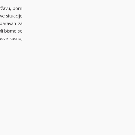
žavu, borili
ve situacije
 paravan za
ali bismo se
posve kasno,