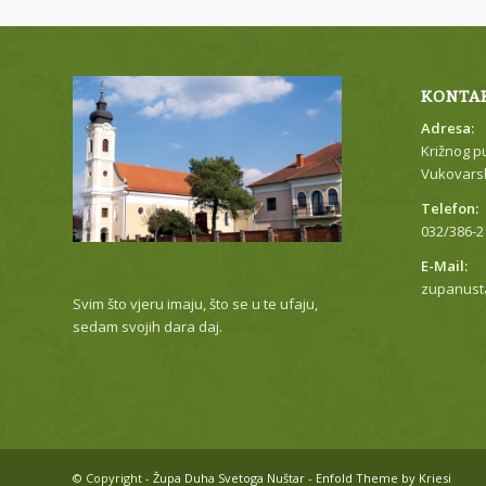
KONTA
Adresa:
Križnog p
Vukovarsk
Telefon:
032/386-2
E-Mail:
zupanust
Svim što vjeru imaju, što se u te ufaju,
sedam svojih dara daj.
© Copyright -
Župa Duha Svetoga Nuštar
-
Enfold Theme by Kriesi