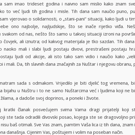
a sam imao trideset godina i naivno sam mislio kako znam sve
ako to već ljudi tih godina i misle. Tih dana sam naučio puno, p
am vjerovao o solidarnosti, o „stani-pani“ situaciji, kako ljudi u t
sebe ono najbolje, najljudskije, što se inače rijetko viđa. N
 svakom od nas, nešto što samo u takvoj situaciji izroni na površ
o čovjek, ali iznutra; od kakvog materijala je tko sazdan. Tih dana
 naoko mali i slabi ljudi postaju divovi, prestrašeni postaju hra
staju ljudi od akcije, ali isto tako sam vidio i naučio kako „veli
bi i mali. Da, tih slavnih dana značajnih za Nuštar i njegovu obranu,
matram sada s odmakom. Vrijedilo je biti djelić tog vremena, bit
na bijahu u Nuštru i to ne samo Nuštarcima već i ljudima koji ne b
žilama, a dadoše svoj doprinos, a poneki i živote.
j kratki članak posvećujem svima Vama dragi prijatelji koji 
ji ste tada odradili divovski posao, kojega ste se dragovoljno prih
di nisu baš otimali. Sve Vas znam, pamtim Vaša lica iz tih dana, znam 
ona današnja. Cijenim Vas, poštujem i volim na poseban način.