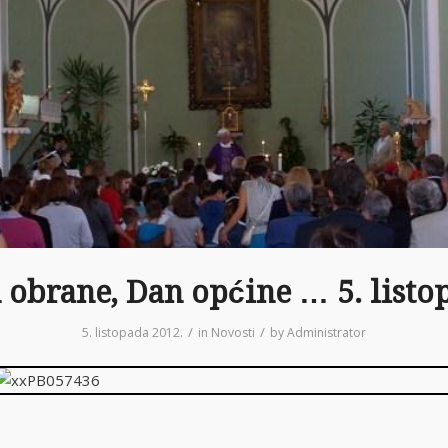
 obrane, Dan općine … 5. listo
/
/
5. listopada 2012.
in
Novosti
by
Administrator