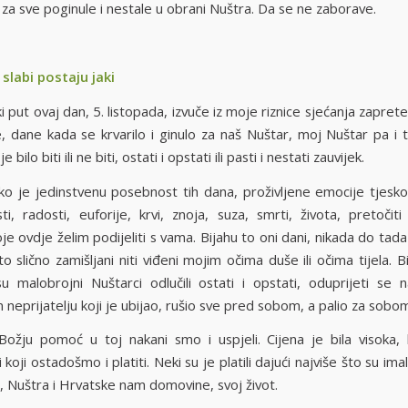
za sve poginule i nestale u obrani Nuštra. Da se ne zaborave.
 slabi postaju jaki
i put ovaj dan, 5. listopada, izvuče iz moje riznice sjećanja zapret
, dane kada se krvarilo i ginulo za naš Nuštar, moj Nuštar pa i t
 bilo biti ili ne biti, ostati i opstati ili pasti i nestati zauvijek.
ko je jedinstvenu posebnost tih dana, proživljene emocije tjesko
ti, radosti, euforije, krvi, znoja, suza, smrti, života, pretočit
je ovdje želim podijeliti s vama. Bijahu to oni dani, nikada do tada 
o slično zamišljani niti viđeni mojim očima duše ili očima tijela. B
u malobrojni Nuštarci odlučili ostati i opstati, oduprijeti s
eprijatelju koji je ubijao, rušio sve pred sobom, a palio za sobo
Božju pomoć u toj nakani smo i uspjeli. Cijena je bila visoka, 
 koji ostadošmo i platiti. Neki su je platili dajući najviše što su ima
 Nuštra i Hrvatske nam domovine, svoj život.