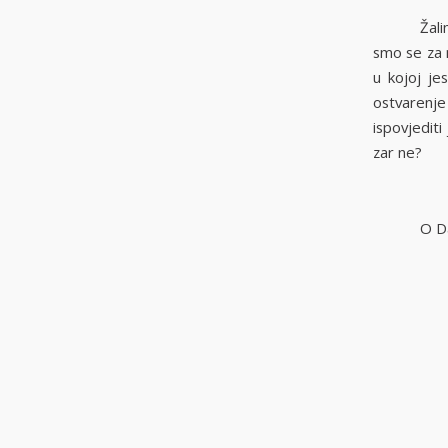
Žali
smo se za n
u kojoj je
ostvarenje 
ispovjediti
zar ne?
O D