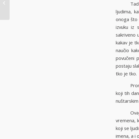
obavijesti 26. KG
Tad
ljudima, k
onoga što s
izvuku iz 
sakriveno u
kakav je tk
naučio kako
povučeni po
postaju sla
tko je tko.
Pro
koji tih da
nuštarskim 
Ova
vremena, ko
koji se lju
imena, a i 