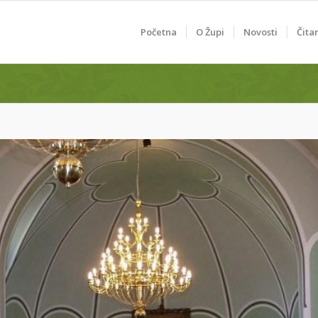
Početna
O Župi
Novosti
Čita