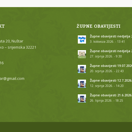
KT
ŽUPNE OBAVIJESTI
Župne obavijesti nedjelja 2
uta 20, Nuštar
3. kolovoza 2026. - 13:41
o – srijemska 32221
Župne obavijesti nedjelja 
27. srpnja 2026. - 9:30
16
Župne obavijesti 19.07.202
20. srpnja 2026. - 22:43
ar@gmail.com
Župne obavijesti 12.7.2026
12. srpnja 2026. - 14:20
Župne obavijesti 21.6.2026
26. lipnja 2026. - 18:25