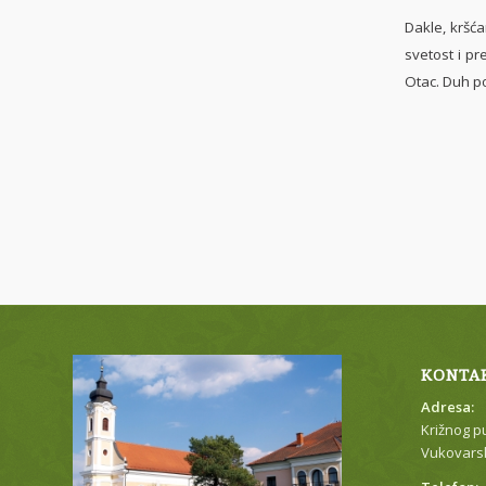
Dakle, kršća
svetost i pr
Otac. Duh po
KONTA
Adresa:
Križnog p
Vukovarsk