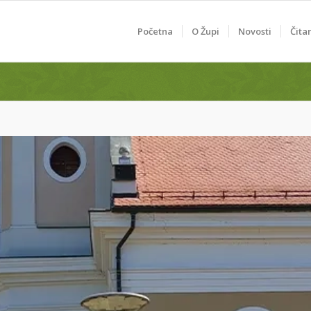
Početna
O Župi
Novosti
Čita