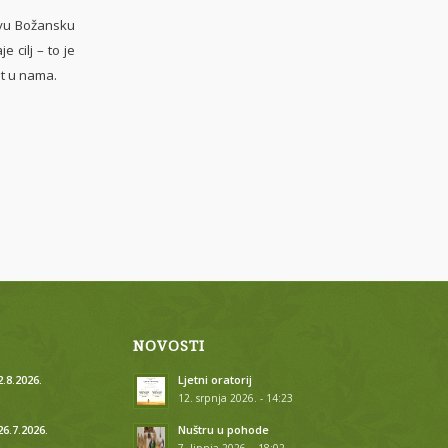
govu Božansku
 cilj – to je
st u nama.
NOVOSTI
.8.2026.
Ljetni oratorij
12. srpnja 2026. - 14:23
26.7.2026.
Nuštru u pohode
7. lipnja 2026. - 18:02