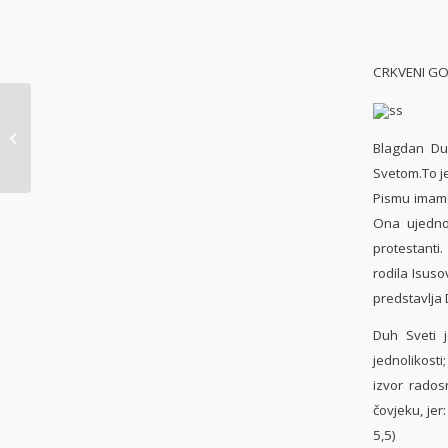
CRKVENI GO
obavijesti ned
12.05.2013.
Blagdan Du
Svetom.To je
Pismu imamo
Ona ujedno
protestanti
rodila Isus
predstavlja 
Duh Sveti j
jednolikosti
izvor rados
čovjeku, jer
5,5)