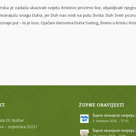
nska je zadaća ukazivati svijetu Kristovo prozirno lice, objavljivati nje
etvarajuću snagu Duha, jer Duh nas vodi na putu života. Duh Sveti poznaje
znaje put – to je Isus. Ojačani darovima Duha Svetog, živimo u Kristu i Kri
KT
ŽUPNE OBAVIJESTI
Župne obavijesti nedjelja 2
uta 20, Nuštar
3. kolovoza 2026. - 13:41
o – srijemska 32221
Župne obavijesti nedjelja 
27. srpnja 2026. - 9:30