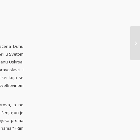
većena Duhu
er i u Svetom
danu Uskrsa.
avoslavci i
ske: koja se
 svetkovinom
darova, a ne
ašenja; on je
ovjeka prema
 nama.“ (Rim