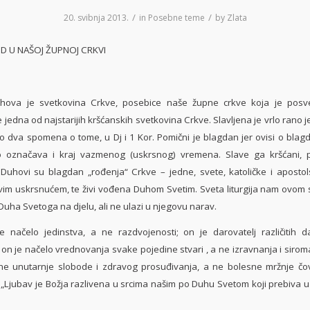
/
/
20. svibnja 2013.
in
Posebne teme
by
Zlata
D U NAŠOJ ŽUPNOJ CRKVI
hova je svetkovina Crkve, posebice naše župne crkve koja je pos
 jedna od najstarijih kršćanskih svetkovina Crkve. Slavljena je vrlo rano j
 dva spomena o tome, u Dj i 1 Kor. Pomični je blagdan jer ovisi o blag
 označava i kraj vazmenog (uskrsnog) vremena. Slave ga kršćani, pr
. Duhovi su blagdan „rođenja“ Crkve – jedne, svete, katoličke i apostol
ovim uskrsnućem, te živi vođena Duhom Svetim. Sveta liturgija nam ovom
Duha Svetoga na djelu, ali ne ulazi u njegovu narav.
e načelo jedinstva, a ne razdvojenosti; on je darovatelj različitih 
; on je načelo vrednovanja svake pojedine stvari , a ne izravnanja i sirom
ne unutarnje slobode i zdravog prosuđivanja, a ne bolesne mržnje č
:
„Ljubav je Božja razlivena u srcima našim po Duhu Svetom koji prebiva u