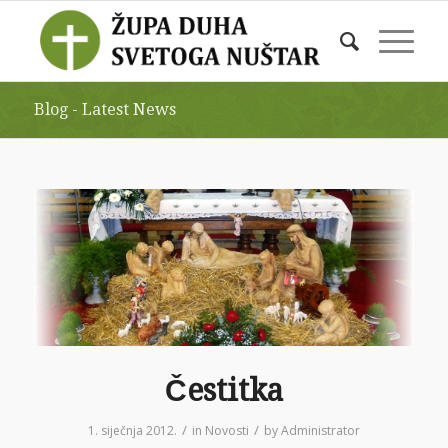
Blog - Latest News
Čestitka
/
/
1. siječnja 2012.
in
Novosti
by
Administrator