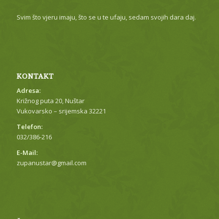
Svim što vjeru imaju, što se u te ufaju, sedam svojih dara daj.
KONTAKT
Adresa:
Križnog puta 20, Nuštar
Vukovarsko – srijemska 32221
Telefon:
032/386-216
E-Mail:
zupanustar@gmail.com