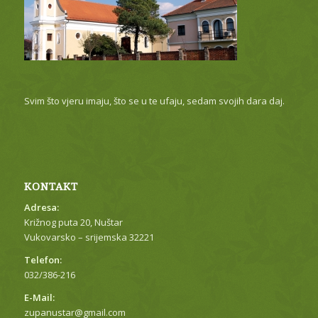
Svim što vjeru imaju, što se u te ufaju, sedam svojih dara daj.
KONTAKT
Adresa:
Križnog puta 20, Nuštar
Vukovarsko – srijemska 32221
Telefon:
032/386-216
E-Mail:
zupanustar@gmail.com