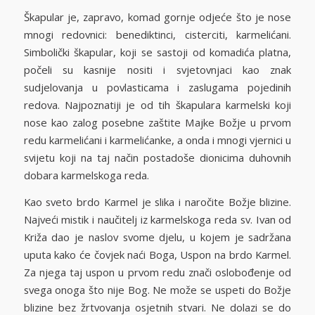
Škapular je, zapravo, komad gornje odjeće što je nose
mnogi redovnici: benediktinci, cisterciti, karmelićani.
Simbolički škapular, koji se sastoji od komadića platna,
počeli su kasnije nositi i svjetovnjaci kao znak
sudjelovanja u povlasticama i zaslugama pojedinih
redova. Najpoznatiji je od tih škapulara karmelski koji
nose kao zalog posebne zaštite Majke Božje u prvom
redu karmelićani i karmelićanke, a onda i mnogi vjernici u
svijetu koji na taj način postadoše dionicima duhovnih
dobara karmelskoga reda.
Kao sveto brdo Karmel je slika i naročite Božje blizine.
Najveći mistik i naučitelj iz karmelskoga reda sv. Ivan od
Križa dao je naslov svome djelu, u kojem je sadržana
uputa kako će čovjek naći Boga, Uspon na brdo Karmel.
Za njega taj uspon u prvom redu znači oslobođenje od
svega onoga što nije Bog. Ne može se uspeti do Božje
blizine bez žrtvovanja osjetnih stvari. Ne dolazi se do