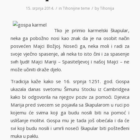
/
/
15. srpnja 2014.
in
Tihonijine teme
by
Tihonija
Tko je primio karmelski škapular,
neka ga pobožno nosi kao znak da je na osobit način
posvećen Majci Božjoj. Noseći ga, neka moli i radi za
svoje vječno spasenje, ali neka to isto čini i za spasenje
svih ljudi! Majci Mariji – Spasiteljevoj i našoj Majci – ne
može učiniti draže djelo.
Tradicija kaže kako se 16. srpnja 1251. god. Gospa
ukazala danas svetomu Šimunu Stocku iz Cambridgea
kako bi odgovorila na njegov poziv za pomoći. Djevica
Marija pred svecem se pojavila sa škapularom u ruci po
kojemu će svima koji ga budu nosili biti na pomoć i
uslišanje molitvi. Gospa mu je tada još obećala i da će
svi koji budu nosili i umrli noseći škapular biti pošteđeni
muka u paklu.