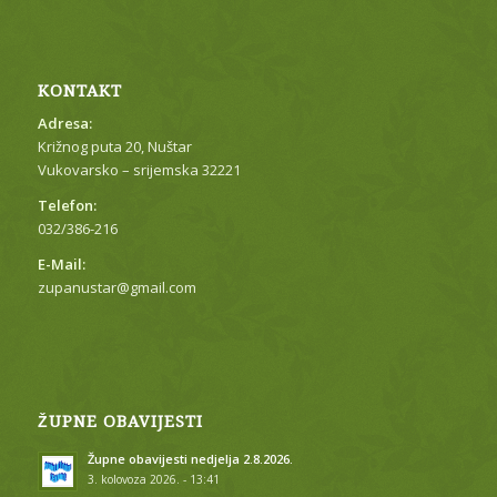
KONTAKT
Adresa:
Križnog puta 20, Nuštar
Vukovarsko – srijemska 32221
Telefon:
032/386-216
E-Mail:
zupanustar@gmail.com
ŽUPNE OBAVIJESTI
Župne obavijesti nedjelja 2.8.2026.
3. kolovoza 2026. - 13:41