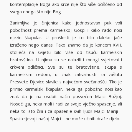
kontemplacije Boga ako srce nije što više očišćeno od
svega onoga što nije Bog.
Zanimljiva je činjenica kako jednostavan puk voli
pobožnost prema Karmelskoj Gospi i kako rado nosi
njezin škapular. U prošlosti je to bilo daleko jače
izraženo nego danas. Tako znamo da je koncem XVII.
stoljeća na svijetu bilo više od tisuću karmelskih
bratovština. U njima su se nalazili i mnogi svjetovni i
crkveni odličnici. Sve su te bratovštine, skupa s
karmelskim redom, u znak zahvalnosti za zaštitu
Presvete Djevice slavile s najvećom svečanošću. Tko je
primio karmelski škapular, neka ga pobožno nosi kao
znak da je na osobit način posvećen Majci Božjoj.
Noseći ga, neka moli i radi za svoje vječno spasenje, ali
neka to isto čini i za spasenje svih ljudi! Majci Mariji –
Spasiteljevoj i našoj Majci – ne može učiniti draže djelo.