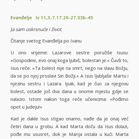
Evanđelje Iv 11,3-7.17.20-27.33b-45
Ja sam uskrsnuće i život.
Čitanje svetog Evanđelja po Ivanu
U ono vrijeme: Lazarove sestre poručiše Isusu:
»Gospodine, evo onaj koga ljubiš, bolestan je.« Čuvši to,
Isus reče: »Ta bolest nije na smrt, nego na slavu Božju,
da se po njoj proslavi Sin Božji.« A Isus ljubljaše Martu i
njezinu sestru i Lazara. Ipak, kad je čuo za njegovu
bolest, ostade još dva dana u onome mjestu gdje se
nalazio. Istom nakon toga reče učenicima: »Pođimo
opet u Judeju!«
Kad je dakle Isus stigao onamo, nađe da je onaj već
četiri dana u grobu. A kad Marta doču da Isus dolazi,
pođe mu ususret, dok je Marija ostala u kući. Marta