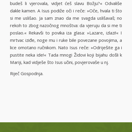
budeš li vjerovala, vidjet ćeš slavu Božju?« Odvališe
dakle kamen. A Isus podiže oči i reče: »Oče, hvala ti što
si me uslišao. Ja sam znao da me svagda uslišavaš; no
rekoh to zbog nazočnog mnoštva: da vjeruju da si me ti
poslao.« Rekavši to povika iza glasa: »Lazare, izlazi!« I
mrtvac iziđe, noge mu i ruke bile povezane povojima, a
lice omotano ručnikom. Nato Isus reče: »Odriješite ga i
pustite neka ide!« Tada mnogi Židovi koji bijahu došli k
Mariji, kad vidješe što Isus učini, povjerovaše u nj.
Riječ Gospodnja.