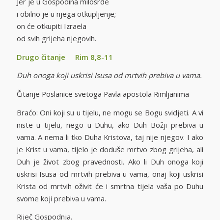
Jer je u Gospodina milosrđe
i obilno je u njega otkupljenje;
on će otkupiti Izraela
od svih grijeha njegovih.
Drugo čitanje Rim 8,8-11
Duh onoga koji uskrisi Isusa od mrtvih prebiva u vama.
Čitanje Poslanice svetoga Pavla apostola Rimljanima
Braćo: Oni koji su u tijelu, ne mogu se Bogu svidjeti. A vi
niste u tijelu, nego u Duhu, ako Duh Božji prebiva u
vama. A nema li tko Duha Kristova, taj nije njegov. I ako
je Krist u vama, tijelo je doduše mrtvo zbog grijeha, ali
Duh je život zbog pravednosti. Ako li Duh onoga koji
uskrisi Isusa od mrtvih prebiva u vama, onaj koji uskrisi
Krista od mrtvih oživit će i smrtna tijela vaša po Duhu
svome koji prebiva u vama.
Riječ Gospodnja.