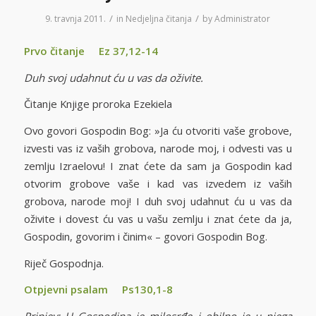
/
/
9. travnja 2011.
in
Nedjeljna čitanja
by
Administrator
Prvo čitanje Ez 37,12-14
Duh svoj udahnut ću u vas da oživite.
Čitanje Knjige proroka Ezekiela
Ovo govori Gospodin Bog: »Ja ću otvoriti vaše grobove,
izvesti vas iz vaših grobova, narode moj, i odvesti vas u
zemlju Izraelovu! I znat ćete da sam ja Gospodin kad
otvorim grobove vaše i kad vas izvedem iz vaših
grobova, narode moj! I duh svoj udahnut ću u vas da
oživite i dovest ću vas u vašu zemlju i znat ćete da ja,
Gospodin, govorim i činim« – govori Gospodin Bog.
Riječ Gospodnja.
Otpjevni psalam Ps130,1-8