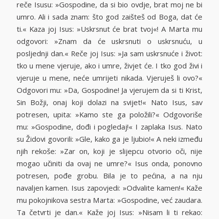
reče Isusu: »Gospodine, da si bio ovdje, brat moj ne bi
umro. Ali i sada znam: što god zaišteš od Boga, dat će
ti.« Kaza joj Isus: »Uskrsnut će brat tvoj«! A Marta mu
odgovori: »Znam da će uskrsnuti o uskrsnuću, u
posljednji dan.« Reče joj Isus: »Ja sam uskrsnuće i život:
tko u mene vjeruje, ako i umre, živjet će. I tko god živi i
vjeruje u mene, neće umrijeti nikada. Vjeruješ li ovo?«
Odgovori mu: »Da, Gospodine! Ja vjerujem da si ti Krist,
Sin Božji, onaj koji dolazi na svijet!« Nato Isus, sav
potresen, upita: »Kamo ste ga položili?« Odgovoriše
mu: »Gospodine, dođi i pogledaj!« I zaplaka Isus. Nato
su Židovi govorili: »Gle, kako ga je ljubio!« A neki između
njih rekoše: »Zar on, koji je slijepcu otvorio oči, nije
mogao učiniti da ovaj ne umre?« Isus onda, ponovno
potresen, pođe grobu. Bila je to pećina, a na nju
navaljen kamen. Isus zapovjedi: »Odvalite kamen!« Kaže
mu pokojnikova sestra Marta: »Gospodine, već zaudara.
Ta četvrti je dan.« Kaže joj Isus: »Nisam li ti rekao: