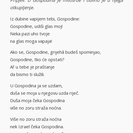
Pripjev: U Gospodina je milosrđe i obilno je u njega
otkupljenje.
Iz dubine vapijem tebi, Gospodine:
Gospodine, usliši glas moj!
Neka pazi uho tvoje
na glas moga vapaja!
Ako se, Gospodine, grijehâ budeš spominjao,
Gospodine, tko će opstati?
Al’ u tebe je praštanje
da bismo ti služili.
U Gospodina ja se uzdam,
duša se moja u njegovu uzda riječ.
Duša moja čeka Gospodina
više no zoru straža noćna.
Više no zoru straža noćna
nek Izrael čeka Gospodina.