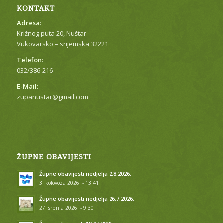
KONTAKT
Adresa:
Križnog puta 20, Nuštar
Vukovarsko – srijemska 32221
Telefon:
032/386-216
E-Mail:
zupanustar@gmail.com
ŽUPNE OBAVIJESTI
Župne obavijesti nedjelja 2.8.2026.
3. kolovoza 2026. - 13:41
Župne obavijesti nedjelja 26.7.2026.
27. srpnja 2026. - 9:30